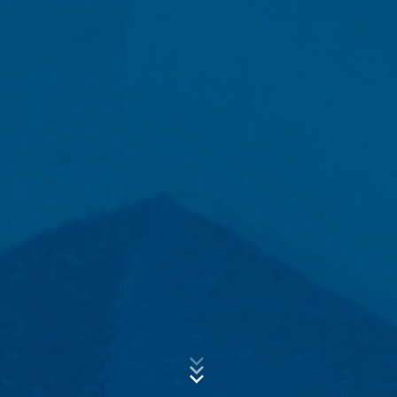
publicidad.
Anonimización de IP
Asunto*
Hemos activado la función de anonimización de IP en
este sitio web. Su dirección IP será acortada por Google
dentro de la Unión Europea u otras partes del Acuerdo
del Espacio Económico Europeo antes de la transmisión
Mensaje
a los Estados Unidos. Sólo en casos excepcionales se
envía la dirección IP completa a un servidor de Google
en los Estados Unidos y se acorta allí. Google utilizará
esta información por encargo del operador de esta
página web para evaluar el uso que usted hace de la
página web, para recopilar informes sobre la actividad
de la página web y para prestar otros servicios
relacionados con la actividad de la página web y el uso
de Internet para el operador de la página web. La
dirección IP transmitida por su navegador en el marco
Sube tu currículum vitae
de Google Analytics no se fusionará con ningún otro
dato de Google.
ELIJA UN ARCHIVO
Tipo de archivo: PDF
| Tamaño del archivo:
0
MB