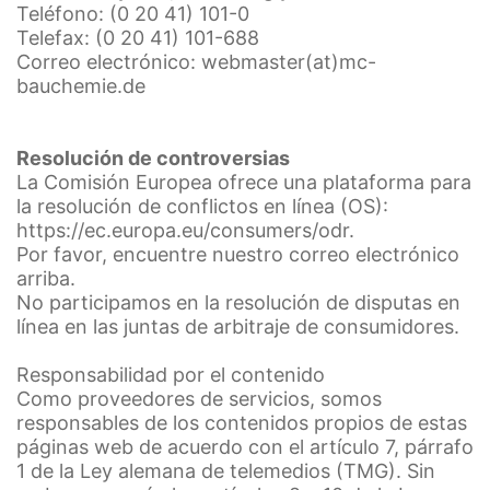
Teléfono: (0 20 41) 101-0
sus datos
Telefax: (0 20 41) 101-688
Algunas operaciones de tratamiento de datos sólo son
Correo electrónico: webmaster(at)mc-
posibles con su consentimiento expreso. Usted puede
bauchemie.de
revocar su consentimiento en cualquier momento con
efecto futuro. Basta con un correo electrónico informal
que haga esta solicitud. Los datos procesados antes de
que recibamos su solicitud pueden ser procesados
Resolución de controversias
Imprimir
legalmente.
La Comisión Europea ofrece una plataforma para
la resolución de conflictos en línea (OS):
https://ec.europa.eu/consumers/odr.
Derecho a presentar quejas ante las autoridades
Por favor, encuentre nuestro correo electrónico
reguladoras
arriba.
Si se ha producido una infracción de la legislación de
No participamos en la resolución de disputas en
protección de datos, la persona afectada puede
línea en las juntas de arbitraje de consumidores.
presentar una queja ante las autoridades reguladoras
competentes. La autoridad reguladora competente
para los asuntos relacionados con la legislación de
Responsabilidad por el contenido
protección de datos es:
Como proveedores de servicios, somos
Landesbeauftragte für Datenschutz und
responsables de los contenidos propios de estas
Informationsfreiheit NRW, Düsseldorf.
páginas web de acuerdo con el artículo 7, párrafo
1 de la Ley alemana de telemedios (TMG). Sin