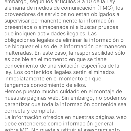
embargo, según los artículos 8 a 10 de la Ley
Derecho a la portabilidad de datos
alemana de medios de comunicación (TMG), los
Tiene derecho a que los datos que procesamos en base
proveedores de servicios no están obligados a
a su consentimiento o en cumplimiento de un contrato
supervisar permanentemente la información
se le entreguen automáticamente a usted o a un tercero
en un formato estándar y legible por máquina. Si usted
presentada o almacenada ni a buscar pruebas
requiere la transferencia directa de datos a otra parte
que indiquen actividades ilegales. Las
responsable, esto sólo se hará en la medida en que sea
obligaciones legales de eliminar la información o
técnicamente posible.
de bloquear el uso de la información permanecen
inalteradas. En este caso, la responsabilidad sólo
Información, corrección, bloqueo, borrado
es posible en el momento en que se tiene
Según lo permitido por el Art. 15 GDPR, tiene derecho a
conocimiento de una violación específica de la
que se le proporcione en cualquier momento
ley. Los contenidos ilegales serán eliminados
información gratuita sobre cualquiera de sus datos
inmediatamente en el momento en que
personales almacenados. También tiene derecho a que
tengamos conocimiento de ellos.
se corrijan, bloqueen o eliminen estos datos.
Hemos puesto mucho cuidado en el montaje de
nuestras páginas web. Sin embargo, no podemos
garantizar que toda la información contenida sea
correcta y completa.
La información ofrecida en nuestras páginas web
debe entenderse como información general
sobre MC. No puede sustituir al asesoramiento