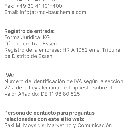
Fax: +49 20 41 101-400
Email: info(at)mc-bauchemie.com
You Tube
Nuestra página web utiliza plugins de YouTube, que es
operado por Google. El operador de las páginas es
YouTube LLC, 901 Cherry Ave., San Bruno, CA 94066,
Registro de entrada:
USA. Si visita una de nuestras páginas con un plugin de
Forma Jurídica: KG
YouTube, se establece una conexión con los servidores
Oficina central: Essen
de YouTube. Aquí se informa al servidor de YouTube
Registro de la empresa: HR A 1052 en el Tribunal
sobre cuál de nuestras páginas ha visitado. Si estás
de Distrito de Essen
conectado a tu cuenta de YouTube, YouTube te permite
asociar tu comportamiento de navegación directamente
con tu perfil personal. Puedes evitarlo cerrando la
IVA:
sesión de tu cuenta de YouTube. YouTube se utiliza para
Número de identificación de IVA según la sección
ayudar a que nuestro sitio web sea atractivo. Esto
27 a de la Ley alemana del Impuesto sobre el
constituye un interés justificado de acuerdo con el Art.
6 Párrafo 1 (f) de la RPI. Para más información sobre el
Valor Añadido: DE 11 98 80 525
tratamiento de los datos de los usuarios, consulte la
declaración de protección de datos de YouTube en
https://www.google.de/intl/de/policies/privacy.
Persona de contacto para preguntas
relacionadas con este sitio web:
Saki M. Moysidis, Marketing y Comunicación
Revocación del consentimiento para el tratamiento de