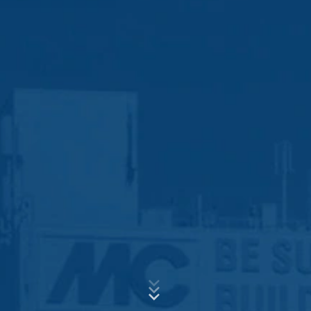
esta información por encargo del operador de esta
página web para evaluar el uso que usted hace de la
página web, para recopilar informes sobre la actividad
de la página web y para prestar otros servicios
Asunto*
relacionados con la actividad de la página web y el uso
de Internet para el operador de la página web. La
dirección IP transmitida por su navegador en el marco
de Google Analytics no se fusionará con ningún otro
dato de Google.
Mensaje
Plugin para el navegador
Puede evitar que estas cookies se almacenen
seleccionando la configuración adecuada en su
navegador. Sin embargo, queremos señalar que hacerlo
puede significar que no podrá disfrutar de la plena
funcionalidad de este sitio web. También puede evitar
que los datos generados por las cookies sobre su uso
de la página web (incluyendo su dirección IP) sean
Sube tu currículum vitae
transmitidos a Google, y el procesamiento de estos
datos por parte de Google, descargando e instalando el
ELIJA UN ARCHIVO
plugin del navegador disponible en el siguiente enlace:
https://tools.google.com/dlpage/gaoptout?hl=en
Tipo de archivo: PDF
| Tamaño del archivo:
0
MB