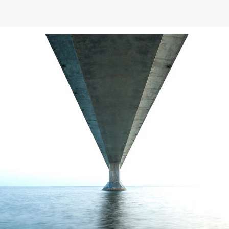
You Tube
Nuestra página web utiliza plugins de YouTube, que es
operado por Google. El operador de las páginas es
YouTube LLC, 901 Cherry Ave., San Bruno, CA 94066,
USA. Si visita una de nuestras páginas con un plugin de
YouTube, se establece una conexión con los servidores
de YouTube. Aquí se informa al servidor de YouTube
sobre cuál de nuestras páginas ha visitado. Si estás
conectado a tu cuenta de YouTube, YouTube te permite
asociar tu comportamiento de navegación directamente
con tu perfil personal. Puedes evitarlo cerrando la
sesión de tu cuenta de YouTube. YouTube se utiliza para
ayudar a que nuestro sitio web sea atractivo. Esto
constituye un interés justificado de acuerdo con el Art.
6 Párrafo 1 (f) de la RPI. Para más información sobre el
tratamiento de los datos de los usuarios, consulte la
declaración de protección de datos de YouTube en
https://www.google.de/intl/de/policies/privacy.
Revocación del consentimiento para el tratamiento de