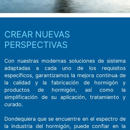
sus datos
Algunas operaciones de tratamiento de datos sólo son
posibles con su consentimiento expreso. Usted puede
revocar su consentimiento en cualquier momento con
efecto futuro. Basta con un correo electrónico informal
CREAR NUEVAS
que haga esta solicitud. Los datos procesados antes de
que recibamos su solicitud pueden ser procesados
PERSPECTIVAS
legalmente.
Con nuestras modernas soluciones de sistema
Derecho a presentar quejas ante las autoridades
adaptadas a cada uno de los requisitos
reguladoras
específicos, garantizamos la mejora continua de
Si se ha producido una infracción de la legislación de
protección de datos, la persona afectada puede
la calidad y la fabricación de hormigón y
presentar una queja ante las autoridades reguladoras
productos de hormigón, así como la
competentes. La autoridad reguladora competente
simplificación de su aplicación, tratamiento y
para los asuntos relacionados con la legislación de
curado.
protección de datos es:
Landesbeauftragte für Datenschutz und
Informationsfreiheit NRW, Düsseldorf.
Dondequiera que se encuentre en el espectro de
la industria del hormigón, puede confiar en la