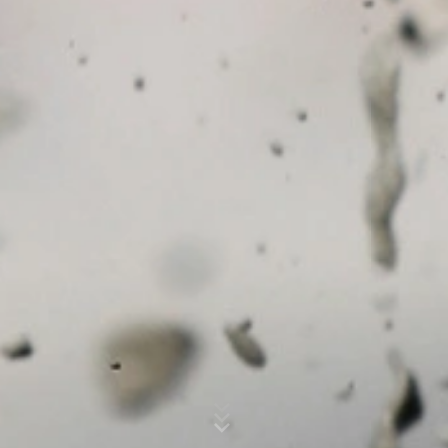
esta información por encargo del operador de esta
página web para evaluar el uso que usted hace de la
página web, para recopilar informes sobre la actividad
de la página web y para prestar otros servicios
Asunto*
relacionados con la actividad de la página web y el uso
de Internet para el operador de la página web. La
dirección IP transmitida por su navegador en el marco
de Google Analytics no se fusionará con ningún otro
dato de Google.
Mensaje
Plugin para el navegador
Puede evitar que estas cookies se almacenen
seleccionando la configuración adecuada en su
navegador. Sin embargo, queremos señalar que hacerlo
puede significar que no podrá disfrutar de la plena
funcionalidad de este sitio web. También puede evitar
que los datos generados por las cookies sobre su uso
de la página web (incluyendo su dirección IP) sean
Sube tu currículum vitae
transmitidos a Google, y el procesamiento de estos
datos por parte de Google, descargando e instalando el
ELIJA UN ARCHIVO
plugin del navegador disponible en el siguiente enlace:
https://tools.google.com/dlpage/gaoptout?hl=en
Tipo de archivo: PDF
| Tamaño del archivo:
0
MB