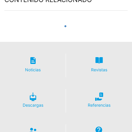
Nuevo grout de hormigón Emcekrete 50 A
para capas con mayor espesor
MÁS
Noticias
Revistas
Descargas
Referencias