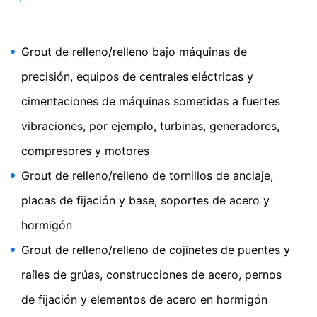
sesión de tu cuenta de YouTube. YouTube se utiliza para
ayudar a que nuestro sitio web sea atractivo. Esto
constituye un interés justificado de acuerdo con el Art.
Grout de relleno/relleno bajo máquinas de
6 Párrafo 1 (f) de la RPI. Para más información sobre el
tratamiento de los datos de los usuarios, consulte la
precisión, equipos de centrales eléctricas y
declaración de protección de datos de YouTube en
https://www.google.de/intl/de/policies/privacy.
cimentaciones de máquinas sometidas a fuertes
vibraciones, por ejemplo, turbinas, generadores,
Revocación del consentimiento para el tratamiento de
compresores y motores
sus datos
Algunas operaciones de tratamiento de datos sólo son
Grout de relleno/relleno de tornillos de anclaje,
posibles con su consentimiento expreso. Usted puede
revocar su consentimiento en cualquier momento con
placas de fijación y base, soportes de acero y
efecto futuro. Basta con un correo electrónico informal
que haga esta solicitud. Los datos procesados antes de
hormigón
que recibamos su solicitud pueden ser procesados
Grout de relleno/relleno de cojinetes de puentes y
legalmente.
raíles de grúas, construcciones de acero, pernos
Derecho a presentar quejas ante las autoridades
de fijación y elementos de acero en hormigón
reguladoras