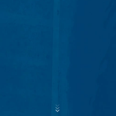
Anonimización de IP
Hemos activado la función de anonimización de IP en
este sitio web. Su dirección IP será acortada por Google
Asunto*
dentro de la Unión Europea u otras partes del Acuerdo
del Espacio Económico Europeo antes de la transmisión
a los Estados Unidos. Sólo en casos excepcionales se
envía la dirección IP completa a un servidor de Google
Mensaje
en los Estados Unidos y se acorta allí. Google utilizará
esta información por encargo del operador de esta
página web para evaluar el uso que usted hace de la
página web, para recopilar informes sobre la actividad
de la página web y para prestar otros servicios
relacionados con la actividad de la página web y el uso
de Internet para el operador de la página web. La
dirección IP transmitida por su navegador en el marco
de Google Analytics no se fusionará con ningún otro
dato de Google.
Sube tu currículum vitae
ELIJA UN ARCHIVO
Plugin para el navegador
Puede evitar que estas cookies se almacenen
Tipo de archivo: PDF
| Tamaño del archivo:
0
MB