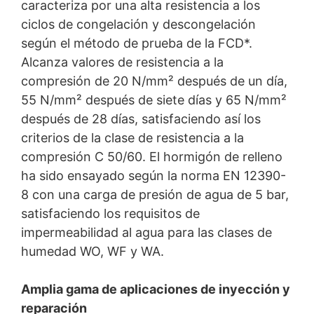
caracteriza por una alta resistencia a los
sus datos
ciclos de congelación y descongelación
Algunas operaciones de tratamiento de datos sólo son
posibles con su consentimiento expreso. Usted puede
según el método de prueba de la FCD*.
revocar su consentimiento en cualquier momento con
Alcanza valores de resistencia a la
efecto futuro. Basta con un correo electrónico informal
compresión de 20 N/mm² después de un día,
que haga esta solicitud. Los datos procesados antes de
que recibamos su solicitud pueden ser procesados
55 N/mm² después de siete días y 65 N/mm²
legalmente.
después de 28 días, satisfaciendo así los
Nuevo producto
criterios de la clase de resistencia a la
Nuevo grout de hormigón
Derecho a presentar quejas ante las autoridades
compresión C 50/60. El hormigón de relleno
Emcekrete 50 A
reguladoras
ha sido ensayado según la norma EN 12390-
Si se ha producido una infracción de la legislación de
El grout de hormigón Emcekrete 50 A puede
8 con una carga de presión de agua de 5 bar,
protección de datos, la persona afectada puede
utilizarse tanto para grandes volúmenes de
presentar una queja ante las autoridades reguladoras
satisfaciendo los requisitos de
aplicación con espesores de capa de hasta 320 mm
competentes. La autoridad reguladora competente
impermeabilidad al agua para las clases de
como para mortero de reparación.
para los asuntos relacionados con la legislación de
humedad WO, WF y WA.
protección de datos es:
Landesbeauftragte für Datenschutz und
Informationsfreiheit NRW, Düsseldorf.
Amplia gama de aplicaciones de inyección y
reparación