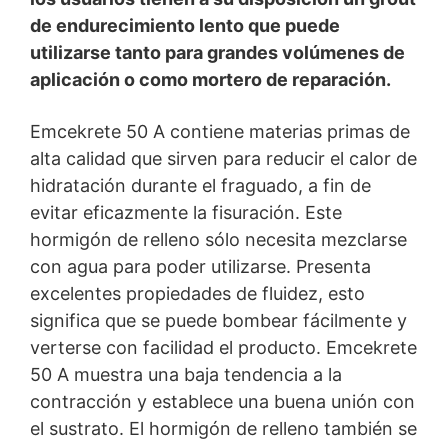
de endurecimiento lento que puede
You Tube
utilizarse tanto para grandes volúmenes de
Nuestra página web utiliza plugins de YouTube, que es
aplicación o como mortero de reparación.
operado por Google. El operador de las páginas es
YouTube LLC, 901 Cherry Ave., San Bruno, CA 94066,
USA. Si visita una de nuestras páginas con un plugin de
Emcekrete 50 A contiene materias primas de
YouTube, se establece una conexión con los servidores
alta calidad que sirven para reducir el calor de
de YouTube. Aquí se informa al servidor de YouTube
hidratación durante el fraguado, a fin de
sobre cuál de nuestras páginas ha visitado. Si estás
conectado a tu cuenta de YouTube, YouTube te permite
evitar eficazmente la fisuración. Este
asociar tu comportamiento de navegación directamente
hormigón de relleno sólo necesita mezclarse
con tu perfil personal. Puedes evitarlo cerrando la
con agua para poder utilizarse. Presenta
sesión de tu cuenta de YouTube. YouTube se utiliza para
ayudar a que nuestro sitio web sea atractivo. Esto
excelentes propiedades de fluidez, esto
constituye un interés justificado de acuerdo con el Art.
significa que se puede bombear fácilmente y
6 Párrafo 1 (f) de la RPI. Para más información sobre el
verterse con facilidad el producto. Emcekrete
tratamiento de los datos de los usuarios, consulte la
declaración de protección de datos de YouTube en
50 A muestra una baja tendencia a la
https://www.google.de/intl/de/policies/privacy.
contracción y establece una buena unión con
el sustrato. El hormigón de relleno también se
Revocación del consentimiento para el tratamiento de