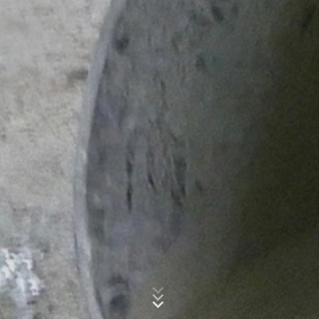
esta información por encargo del operador de esta
página web para evaluar el uso que usted hace de la
página web, para recopilar informes sobre la actividad
de la página web y para prestar otros servicios
Asunto*
relacionados con la actividad de la página web y el uso
de Internet para el operador de la página web. La
dirección IP transmitida por su navegador en el marco
de Google Analytics no se fusionará con ningún otro
dato de Google.
Mensaje
Plugin para el navegador
Puede evitar que estas cookies se almacenen
seleccionando la configuración adecuada en su
navegador. Sin embargo, queremos señalar que hacerlo
puede significar que no podrá disfrutar de la plena
funcionalidad de este sitio web. También puede evitar
que los datos generados por las cookies sobre su uso
de la página web (incluyendo su dirección IP) sean
Sube tu currículum vitae
transmitidos a Google, y el procesamiento de estos
datos por parte de Google, descargando e instalando el
ELIJA UN ARCHIVO
plugin del navegador disponible en el siguiente enlace:
https://tools.google.com/dlpage/gaoptout?hl=en
Tipo de archivo: PDF
| Tamaño del archivo:
0
MB