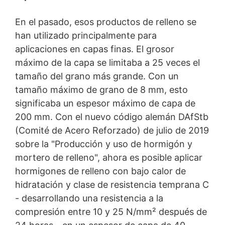
Derecho a la portabilidad de datos
Tiene derecho a que los datos que procesamos en base
En el pasado, esos productos de relleno se
a su consentimiento o en cumplimiento de un contrato
han utilizado principalmente para
se le entreguen automáticamente a usted o a un tercero
en un formato estándar y legible por máquina. Si usted
aplicaciones en capas finas. El grosor
requiere la transferencia directa de datos a otra parte
máximo de la capa se limitaba a 25 veces el
responsable, esto sólo se hará en la medida en que sea
tamaño del grano más grande. Con un
técnicamente posible.
tamaño máximo de grano de 8 mm, esto
Información, corrección, bloqueo, borrado
significaba un espesor máximo de capa de
Según lo permitido por el Art. 15 GDPR, tiene derecho a
que se le proporcione en cualquier momento
200 mm. Con el nuevo código alemán DAfStb
información gratuita sobre cualquiera de sus datos
(Comité de Acero Reforzado) de julio de 2019
personales almacenados. También tiene derecho a que
sobre la "Producción y uso de hormigón y
se corrijan, bloqueen o eliminen estos datos.
mortero de relleno", ahora es posible aplicar
hormigones de relleno con bajo calor de
hidratación y clase de resistencia temprana C
- desarrollando una resistencia a la
compresión entre 10 y 25 N/mm² después de