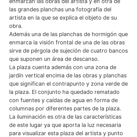
enmarcan las obras del artista y en otra de
protección de datos es:
las grandes planchas una fotografía del
Landesbeauftragte für Datenschutz und
artista en la que se explica el objeto de su
Informationsfreiheit NRW, Düsseldorf.
obra.
Además una de las planchas de hormigón que
Derecho a la portabilidad de datos
enmarca la visión frontal de una de las obras
Tiene derecho a que los datos que procesamos en base
a su consentimiento o en cumplimiento de un contrato
sirve de pérgola de sujeción de cuatro bancos
se le entreguen automáticamente a usted o a un tercero
que suponen un área de descanso.
en un formato estándar y legible por máquina. Si usted
requiere la transferencia directa de datos a otra parte
La plaza cuenta además con una zona de
responsable, esto sólo se hará en la medida en que sea
jardín vertical encima de las obras y planchas
técnicamente posible.
que significan el contrapunto y zona verde de
Información, corrección, bloqueo, borrado
la plaza. El conjunto ha quedado rematado
Según lo permitido por el Art. 15 GDPR, tiene derecho a
con fuentes y caídas de agua en forma de
que se le proporcione en cualquier momento
columnas por diferentes partes de la plaza.
información gratuita sobre cualquiera de sus datos
personales almacenados. También tiene derecho a que
La iluminación es otra de las características
se corrijan, bloqueen o eliminen estos datos.
de este lugar ya que aporta la luz necesaria
para visualizar esta plaza del artista y punto