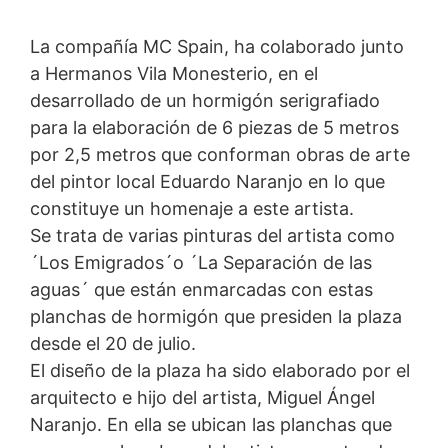
tratamiento de los datos de los usuarios, consulte la
Arte urbano con hormigón serigrafiado en una plaza
declaración de protección de datos de YouTube en
de la población extremeña de Monesterio
La compañía MC Spain, ha colaborado junto
https://www.google.de/intl/de/policies/privacy.
a Hermanos Vila Monesterio, en el
desarrollado de un hormigón serigrafiado
Revocación del consentimiento para el tratamiento de
sus datos
para la elaboración de 6 piezas de 5 metros
Algunas operaciones de tratamiento de datos sólo son
por 2,5 metros que conforman obras de arte
posibles con su consentimiento expreso. Usted puede
del pintor local Eduardo Naranjo en lo que
revocar su consentimiento en cualquier momento con
efecto futuro. Basta con un correo electrónico informal
constituye un homenaje a este artista.
que haga esta solicitud. Los datos procesados antes de
Se trata de varias pinturas del artista como
que recibamos su solicitud pueden ser procesados
´Los Emigrados´o ´La Separación de las
legalmente.
aguas´ que están enmarcadas con estas
planchas de hormigón que presiden la plaza
Derecho a presentar quejas ante las autoridades
desde el 20 de julio.
reguladoras
Si se ha producido una infracción de la legislación de
El diseño de la plaza ha sido elaborado por el
protección de datos, la persona afectada puede
arquitecto e hijo del artista, Miguel Ángel
presentar una queja ante las autoridades reguladoras
Naranjo. En ella se ubican las planchas que
competentes. La autoridad reguladora competente
para los asuntos relacionados con la legislación de