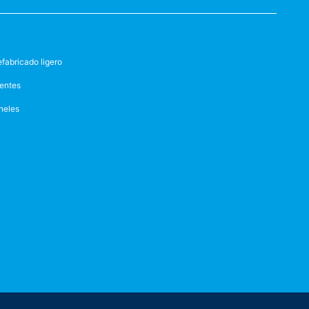
efabricado ligero
entes
neles