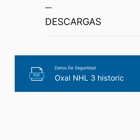
datos personales almacenados. También t
DESCARGAS
Datos De Seguridad
PDF
Oxal NHL 3 historic