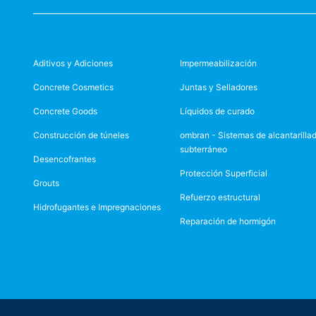
Aditivos y Adiciones
Impermeabilización
Concrete Cosmetics
Juntas y Selladores
Concrete Goods
Líquidos de curado
Construcción de túneles
ombran - Sistemas de alcantarilla
subterráneo
Desencofrantes
Protección Superficial
Grouts
Refuerzo estructural
Hidrofugantes e Impregnaciones
Reparación de hormigón