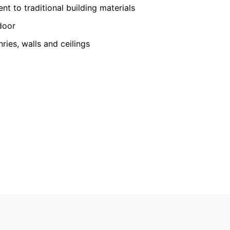
ón de datos de YouTube en
nt to traditional building materials
door
ries, walls and ceilings
 revocar su consentimiento en cualquier
ocesados antes de que recibamos su
ntar una queja ante las autoridades
ión de protección de datos es:
to se le entreguen automáticamente a
 de datos a otra parte responsable, esto
ción gratuita sobre cualquiera de sus