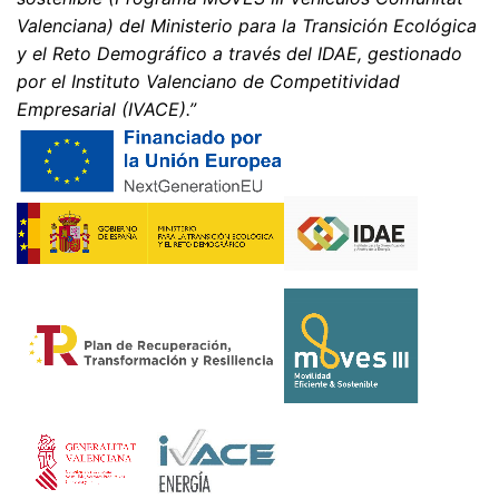
https://www.google.de/intl/de/policies/privacy.
Valenciana) del Ministerio para la Transición Ecológica
y el Reto Demográfico a través del IDAE, gestionado
Revocación del consentimiento para el tratamiento de
por el Instituto Valenciano de Competitividad
sus datos
Empresarial (IVACE).”
Algunas operaciones de tratamiento de datos sólo son
posibles con su consentimiento expreso. Usted puede
revocar su consentimiento en cualquier momento con
efecto futuro. Basta con un correo electrónico informal
que haga esta solicitud. Los datos procesados antes de
que recibamos su solicitud pueden ser procesados
legalmente.
Derecho a presentar quejas ante las autoridades
reguladoras
Si se ha producido una infracción de la legislación de
protección de datos, la persona afectada puede
presentar una queja ante las autoridades reguladoras
competentes. La autoridad reguladora competente
para los asuntos relacionados con la legislación de
protección de datos es:
Landesbeauftragte für Datenschutz und