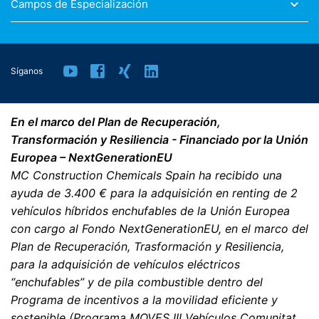
Campos de Especialización
las autoridades alemanas de protección de datos al
utilizar Google Analytics.
Síganos
You Tube
Nuestra página web utiliza plugins de YouTube, que es
operado por Google. El operador de las páginas es
En el marco del Plan de Recuperación,
YouTube LLC, 901 Cherry Ave., San Bruno, CA 94066,
USA. Si visita una de nuestras páginas con un plugin de
Transformación y Resiliencia - Financiado por la Unión
YouTube, se establece una conexión con los servidores
Europea – NextGenerationEU
de YouTube. Aquí se informa al servidor de YouTube
MC Construction Chemicals Spain ha recibido una
sobre cuál de nuestras páginas ha visitado. Si estás
ayuda de 3.400 € para la adquisición en renting de 2
conectado a tu cuenta de YouTube, YouTube te permite
asociar tu comportamiento de navegación directamente
vehículos híbridos enchufables de la Unión Europea
con tu perfil personal. Puedes evitarlo cerrando la
con cargo al Fondo NextGenerationEU, en el marco del
sesión de tu cuenta de YouTube. YouTube se utiliza para
Plan de Recuperación, Trasformación y Resiliencia,
ayudar a que nuestro sitio web sea atractivo. Esto
para la adquisición de vehículos eléctricos
constituye un interés justificado de acuerdo con el Art.
6 Párrafo 1 (f) de la RPI. Para más información sobre el
“enchufables” y de pila combustible dentro del
tratamiento de los datos de los usuarios, consulte la
Programa de incentivos a la movilidad eficiente y
declaración de protección de datos de YouTube en
sostenible (Programa MOVES III Vehículos Comunitat