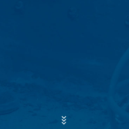
ponga en contacto con nosotros de forma voluntaria en
línea. En el marco del formulario de contacto,
recogemos datos personales (nombre, apellido,
dirección, números de teléfono, dirección de correo
Asunto*
electrónico), el tema y el contenido de su mensaje, así
como los folletos solicitados por usted.
Utilizamos estos datos para responder a su solicitud. Al
procesar los datos, tenemos un interés legítimo en
responder a sus consultas (art. 6, apartado 1, letra f) de
Mensaje
la Ley de Protección de Datos). Además, estamos
obligados a mantener registros basados en las
regulaciones comerciales y fiscales (Art. 6 Párrafo 1 (c)
de la Ley de Protección de Datos).
Los datos se transmiten a nuestro proveedor de
servicios de alojamiento, que aloja el sitio web en
nuestro nombre. La transmisión a terceros no tiene
lugar. Tenemos previsto conservar los datos anteriores
durante un período de 10 años y luego borrarlos. La
transmisión a terceros países fuera del Espacio
Sube tu currículum vitae
Económico Europeo no está prevista.
ELIJA UN ARCHIVO
Tipo de archivo: PDF
| Tamaño del archivo:
0
MB
Google Analytics