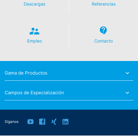
competentes. La autoridad reguladora competente
Descargas
Referencias
para los asuntos relacionados con la legislación de
protección de datos es:
Landesbeauftragte für Datenschutz und
Informationsfreiheit NRW, Düsseldorf.
Empleo
Contacto
Derecho a la portabilidad de datos
Tiene derecho a que los datos que procesamos en base
a su consentimiento o en cumplimiento de un contrato
se le entreguen automáticamente a usted o a un tercero
en un formato estándar y legible por máquina. Si usted
Gama de Productos
requiere la transferencia directa de datos a otra parte
responsable, esto sólo se hará en la medida en que sea
técnicamente posible.
Campos de Especialización
Información, corrección, bloqueo, borrado
Según lo permitido por el Art. 15 GDPR, tiene derecho a
que se le proporcione en cualquier momento
información gratuita sobre cualquiera de sus datos
Síganos
personales almacenados. También tiene derecho a que
se corrijan, bloqueen o eliminen estos datos.