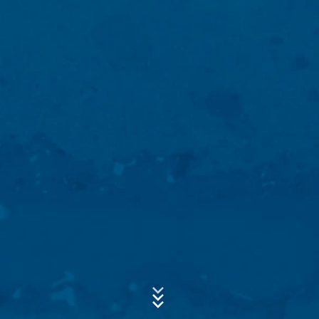
Económico Europeo no está prevista.
Google Analytics
Asunto*
Este sitio web utiliza Google Analytics, un servicio de
análisis web. Está operado por Google Inc., 1600
Amphitheatre Parkway, Mountain View, CA 94043, USA.
Google Analytics utiliza las llamadas "cookies". Se trata
Mensaje
de archivos de texto que se almacenan en su
ordenador y que permiten analizar el uso que usted
hace del sitio web. La información que genera la cookie
acerca de su uso de este sitio web se transmite
generalmente a un servidor de Google en los EE.UU. y
se almacena allí. Las cookies de Google Analytics se
almacenan en base a Art. 6, párrafo 1, (f) de la Ley de
Protección de Datos. El operador del sitio web tiene un
interés legítimo en analizar el comportamiento de los
usuarios para optimizar tanto su sitio web como su
Sube tu currículum vitae
publicidad.
ELIJA UN ARCHIVO
Anonimización de IP
Tipo de archivo: PDF
| Tamaño del archivo:
0
MB