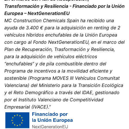
Transformación y Resiliencia - Financiado por la Unión
Procesamiento de datos subcontratado
Hemos firmado un acuerdo con Google para la
Europea – NextGenerationEU
externalización de nuestro procesamiento de datos e
MC Construction Chemicals Spain ha recibido una
implementamos plenamente los estrictos requisitos de
ayuda de 3.400 € para la adquisición en renting de 2
las autoridades alemanas de protección de datos al
vehículos híbridos enchufables de la Unión Europea
utilizar Google Analytics.
con cargo al Fondo NextGenerationEU, en el marco del
Plan de Recuperación, Trasformación y Resiliencia,
para la adquisición de vehículos eléctricos
You Tube
“enchufables” y de pila combustible dentro del
Nuestra página web utiliza plugins de YouTube, que es
operado por Google. El operador de las páginas es
Programa de incentivos a la movilidad eficiente y
YouTube LLC, 901 Cherry Ave., San Bruno, CA 94066,
sostenible (Programa MOVES III Vehículos Comunitat
USA. Si visita una de nuestras páginas con un plugin de
Valenciana) del Ministerio para la Transición Ecológica
YouTube, se establece una conexión con los servidores
y el Reto Demográfico a través del IDAE, gestionado
de YouTube. Aquí se informa al servidor de YouTube
sobre cuál de nuestras páginas ha visitado. Si estás
por el Instituto Valenciano de Competitividad
conectado a tu cuenta de YouTube, YouTube te permite
Empresarial (IVACE).”
asociar tu comportamiento de navegación directamente
con tu perfil personal. Puedes evitarlo cerrando la
sesión de tu cuenta de YouTube. YouTube se utiliza para
ayudar a que nuestro sitio web sea atractivo. Esto