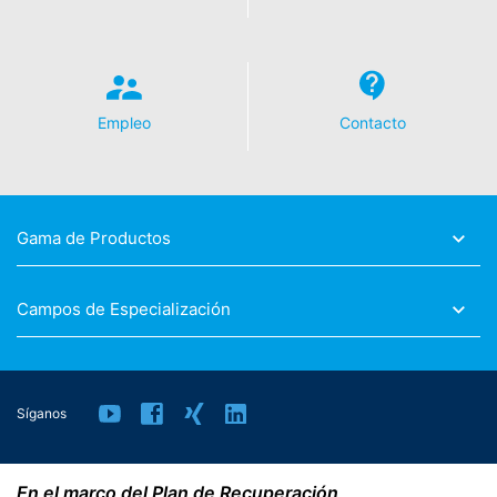
puede significar que no podrá disfrutar de la plena
funcionalidad de este sitio web. También puede evitar
que los datos generados por las cookies sobre su uso
de la página web (incluyendo su dirección IP) sean
transmitidos a Google, y el procesamiento de estos
datos por parte de Google, descargando e instalando el
Empleo
Contacto
plugin del navegador disponible en el siguiente enlace:
https://tools.google.com/dlpage/gaoptout?hl=en
Objeción a la recopilación de datos
Gama de Productos
Puede impedir la recopilación de sus datos por parte de
Google Analytics haciendo clic en el siguiente enlace.
Se establecerá una cookie de exclusión para evitar que
Campos de Especialización
se recopilen sus datos en futuras visitas a este sitio:
Disable Google Analytics
Para obtener más información sobre el tratamiento de
los datos de los usuarios por parte de Google Analytics,
Síganos
consulte la política de privacidad de Google:
https://support.google.com/analytics/answer/600424
5?hl=en
En el marco del Plan de Recuperación,