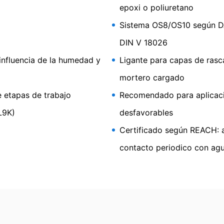
epoxi o poliuretano
Sistema OS8/OS10 según DA
esamos en base a su consentimiento o en cumplimiento de un contra
dar y legible por máquina. Si usted requiere la transferencia directa
DIN V 18026
cnicamente posible.
influencia de la humedad y
Ligante para capas de rasc
rrado
 tiene derecho a que se le proporcione en cualquier momento informa
mortero cargado
iene derecho a que se corrijan, bloqueen o eliminen estos datos.
e etapas de trabajo
Recomendado para aplicaci
L9K)
desfavorables
Certificado según REACH: a
 TopSpeed
contacto periodico con ag
ente, compatible con humedad y cargable