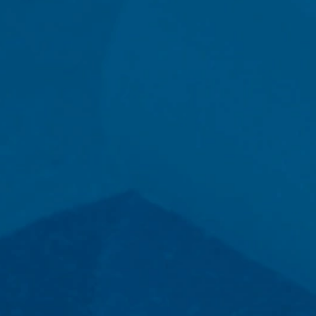
acenen seleccionando la configuración adecuada en su navegador. S
sfrutar de la plena funcionalidad de este sitio web. También puede 
incluyendo su dirección IP) sean transmitidos a Google, y el proces
gin del navegador disponible en el siguiente enlace:
ut?hl=en
os por parte de Google Analytics haciendo clic en el siguiente enla
 datos en futuras visitas a este sitio:
atamiento de los datos de los usuarios por parte de Google Analytics,
answer/6004245?hl=en
o
ra la externalización de nuestro procesamiento de datos e impleme
e protección de datos al utilizar Google Analytics.