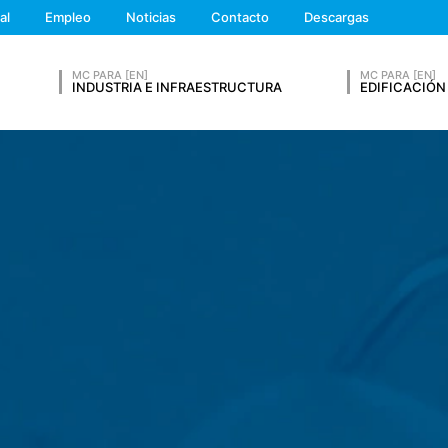
We'll get back to you
dor de servicios de alojamiento, que aloja el sitio web en nuestro no
al
Empleo
Noticias
Contacto
Descargas
Feel free to contact 
tos anteriores durante un período de 10 años y luego borrarlos. La t
ista.
MC PARA [EN]
MC PARA [EN]
INDUSTRIA E INFRAESTRUCTURA
EDIFICACIÓN
 un servicio de análisis web. Está operado por Google Inc., 1600 Am
s llamadas "cookies". Se trata de archivos de texto que se almacena
CURRÍCULUM VITAE
o web. La información que genera la cookie acerca de su uso de este 
macena allí. Las cookies de Google Analytics se almacenan en base a A
o web tiene un interés legítimo en analizar el comportamiento de los u
Apellidos*
ión de IP en este sitio web. Su dirección IP será acortada por Googl
o Europeo antes de la transmisión a los Estados Unidos. Sólo en cas
os Estados Unidos y se acorta allí. Google utilizará esta informació
d hace de la página web, para recopilar informes sobre la actividad
de la página web y el uso de Internet para el operador de la página w
ics no se fusionará con ningún otro dato de Google.
Número de Teléfono