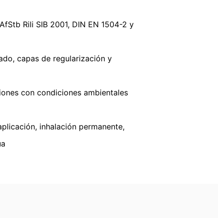
fStb Rili SIB 2001, DIN EN 1504-2 y
to se le entreguen automáticamente a
 de datos a otra parte responsable, esto
ado, capas de regularización y
ción gratuita sobre cualquiera de sus
ones con condiciones ambientales
plicación, inhalación permanente,
ua