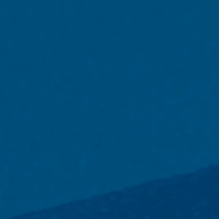
Plugin para el navegador
Puede evitar que estas cookies se alm
hacerlo puede significar que no podrá di
cookies sobre su uso de la página web (
Asunto*
Google, descargando e instalando el plu
https://tools.google.com/dlpage/gaopto
Objeción a la recopilación de datos
Mensaje
Puede impedir la recopilación de sus dat
exclusión para evitar que se recopilen sus
Disable Google Analytics
Para obtener más información sobre el tr
Google:
https://support.google.com/analytics/
Procesamiento de datos subcontratad
Hemos firmado un acuerdo con Google pa
requisitos de las autoridades alemanas d
Sube tu currículum vitae