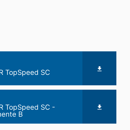
 TopSpeed SC
 TopSpeed SC -
ente B