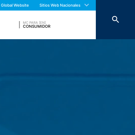
 with an answer as soon as possible.
mbre. La transmisión a terceros no tiene
Global Website
Sitios Web Nacionales
us again should you find necessary.
ransmisión a terceros países fuera del
MC PARA [EN]
CONSUMIDOR
phitheatre Parkway, Mountain View, CA
n en su ordenador y que permiten
sitio web se transmite generalmente a un
rt. 6, párrafo 1, (f) de la Ley de
suarios para optimizar tanto su sitio
e dentro de la Unión Europea u otras
os excepcionales se envía la dirección
n por encargo del operador de esta
 de la página web y para prestar otros
eb. La dirección IP transmitida por su