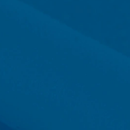
in embargo, queremos señalar que
evitar que los datos generados por las
amiento de estos datos por parte de
ce. Se establecerá una cookie de
 consulte la política de privacidad de
ntamos plenamente los estrictos