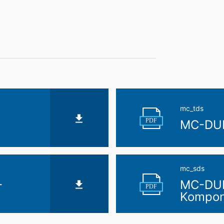
mc_tds
PDF
MC-DUR
mc_sds
-
MC-DUR
PDF
Kompon