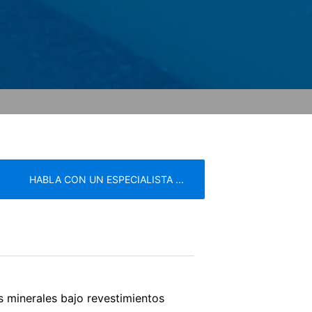
YouTube LLC, 901 Cherry Ave., San
ón con los servidores de YouTube. Aquí
ta de YouTube, YouTube te permite
sesión de tu cuenta de YouTube. YouTube
on el Art. 6 Párrafo 1 (f) de la RPI.
ón de datos de YouTube en
HABLA CON UN ESPECIALISTA ...
 revocar su consentimiento en cualquier
ocesados antes de que recibamos su
ice
apply.
ntar una queja ante las autoridades
ión de protección de datos es:
 minerales bajo revestimientos
ENVIAR