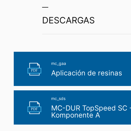
con agregados
DESCARGAS
mc_gaa
PDF
Aplicación de resinas
mc_sds
MC-DUR TopSpeed SC 
PDF
Komponente A