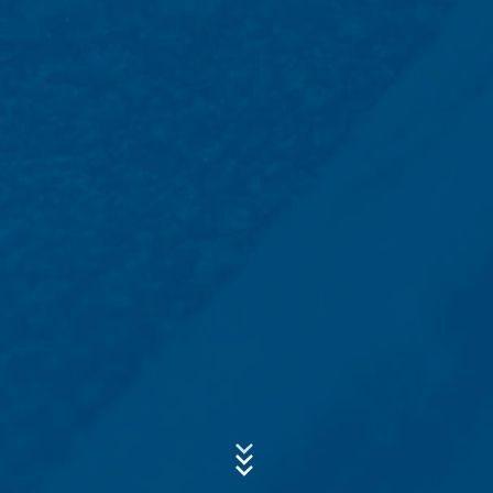
transmisión a terceros países fuera del Espacio
Económico Europeo no está prevista.
Asunto*
Google Analytics
Este sitio web utiliza Google Analytics, un servicio de
análisis web. Está operado por Google Inc., 1600
Amphitheatre Parkway, Mountain View, CA 94043, USA.
Mensaje
Google Analytics utiliza las llamadas "cookies". Se trata
de archivos de texto que se almacenan en su
ordenador y que permiten analizar el uso que usted
hace del sitio web. La información que genera la cookie
acerca de su uso de este sitio web se transmite
generalmente a un servidor de Google en los EE.UU. y
se almacena allí. Las cookies de Google Analytics se
almacenan en base a Art. 6, párrafo 1, (f) de la Ley de
Protección de Datos. El operador del sitio web tiene un
interés legítimo en analizar el comportamiento de los
Sube tu currículum vitae
usuarios para optimizar tanto su sitio web como su
publicidad.
ELIJA UN ARCHIVO
Tipo de archivo: PDF
| Tamaño del archivo:
0
MB