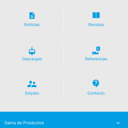
Derecho a la portabilidad de datos
Tiene derecho a que los datos que procesamos en base
Noticias
Revistas
a su consentimiento o en cumplimiento de un contrato
se le entreguen automáticamente a usted o a un tercero
en un formato estándar y legible por máquina. Si usted
requiere la transferencia directa de datos a otra parte
responsable, esto sólo se hará en la medida en que sea
técnicamente posible.
Descargas
Referencias
Información, corrección, bloqueo, borrado
Según lo permitido por el Art. 15 GDPR, tiene derecho a
que se le proporcione en cualquier momento
información gratuita sobre cualquiera de sus datos
personales almacenados. También tiene derecho a que
Empleo
Contacto
se corrijan, bloqueen o eliminen estos datos.
Gama de Productos