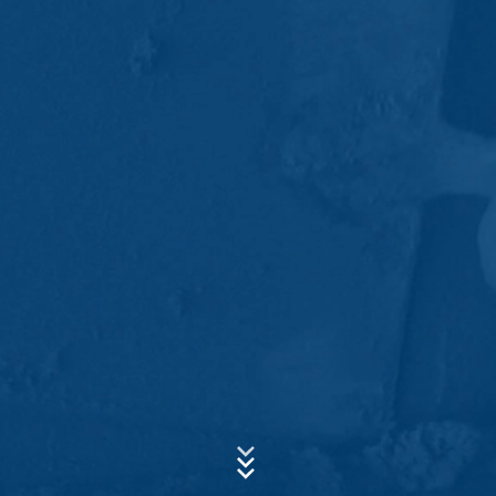
análisis web. Está operado por Google Inc., 1600
Amphitheatre Parkway, Mountain View, CA 94043, USA.
Google Analytics utiliza las llamadas "cookies". Se trata
de archivos de texto que se almacenan en su
Asunto*
ordenador y que permiten analizar el uso que usted
hace del sitio web. La información que genera la cookie
acerca de su uso de este sitio web se transmite
generalmente a un servidor de Google en los EE.UU. y
Mensaje
se almacena allí. Las cookies de Google Analytics se
almacenan en base a Art. 6, párrafo 1, (f) de la Ley de
Protección de Datos. El operador del sitio web tiene un
interés legítimo en analizar el comportamiento de los
usuarios para optimizar tanto su sitio web como su
publicidad.
Anonimización de IP
Hemos activado la función de anonimización de IP en
Sube tu currículum vitae
este sitio web. Su dirección IP será acortada por Google
dentro de la Unión Europea u otras partes del Acuerdo
ELIJA UN ARCHIVO
del Espacio Económico Europeo antes de la transmisión
a los Estados Unidos. Sólo en casos excepcionales se
Tipo de archivo: PDF
| Tamaño del archivo:
0
MB