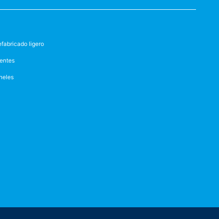
efabricado ligero
entes
neles