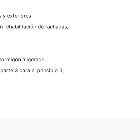
ón de datos de YouTube en
s y exteriores
en rehabilitación de fachadas,
 revocar su consentimiento en cualquier
ocesados antes de que recibamos su
 hormigón aligerado
ntar una queja ante las autoridades
arte 3 para el principio 3,
ión de protección de datos es:
to se le entreguen automáticamente a
 de datos a otra parte responsable, esto
ción gratuita sobre cualquiera de sus