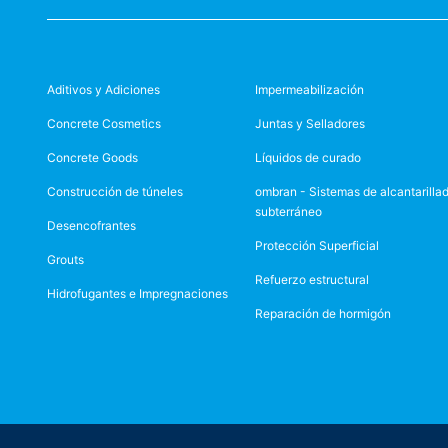
Aditivos y Adiciones
Impermeabilización
Concrete Cosmetics
Juntas y Selladores
Concrete Goods
Líquidos de curado
Construcción de túneles
ombran - Sistemas de alcantarilla
subterráneo
Desencofrantes
Protección Superficial
Grouts
Refuerzo estructural
Hidrofugantes e Impregnaciones
Reparación de hormigón