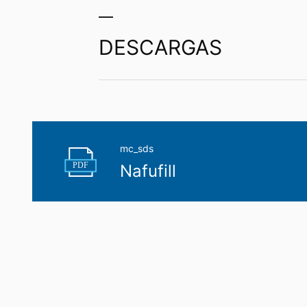
datos personales almacenados. También t
DESCARGAS
mc_sds
PDF
Nafufill