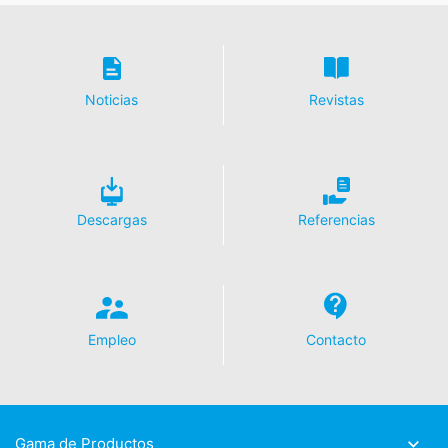
Derecho a la portabilidad de datos
Tiene derecho a que los datos que procesamos en base
a su consentimiento o en cumplimiento de un contrato
Noticias
Revistas
se le entreguen automáticamente a usted o a un tercero
en un formato estándar y legible por máquina. Si usted
requiere la transferencia directa de datos a otra parte
responsable, esto sólo se hará en la medida en que sea
técnicamente posible.
Descargas
Referencias
Información, corrección, bloqueo, borrado
Según lo permitido por el Art. 15 GDPR, tiene derecho a
que se le proporcione en cualquier momento
información gratuita sobre cualquiera de sus datos
personales almacenados. También tiene derecho a que
se corrijan, bloqueen o eliminen estos datos.
Empleo
Contacto
Gama de Productos