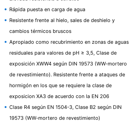
plugin del navegador disponible en el siguiente enlace:
Rápida puesta en carga de agua
https://tools.google.com/dlpage/gaoptout?hl=en
Resistente frente al hielo, sales de deshielo y
Objeción a la recopilación de datos
cambios térmicos bruscos
Puede impedir la recopilación de sus datos por parte de
Google Analytics haciendo clic en el siguiente enlace.
Apropiado como recubrimiento en zonas de aguas
Se establecerá una cookie de exclusión para evitar que
ombran MHP-SP 3000
residuales para valores de pH ≥ 3,5, Clase de
se recopilen sus datos en futuras visitas a este sitio:
Disable Google Analytics
exposición XWW4 según DIN 19573 (WW-mortero
Mortero de elevada resistencia a los sulfatos para
Para obtener más información sobre el tratamiento de
revestimiento y reperfilado de estructuras de agua
de revestimiento). Resistente frente a ataques de
los datos de los usuarios por parte de Google Analytics,
residual
consulte la política de privacidad de Google:
hormigón en los que se requiere la clase de
https://support.google.com/analytics/answer/600424
exposicion XA3 de acuerdo con la EN 206
5?hl=en
Clase R4 según EN 1504-3, Clase B2 según DIN
Procesamiento de datos subcontratado
Hemos firmado un acuerdo con Google para la
19573 (WW-mortero de revestimiento)
externalización de nuestro procesamiento de datos e
implementamos plenamente los estrictos requisitos de
las autoridades alemanas de protección de datos al