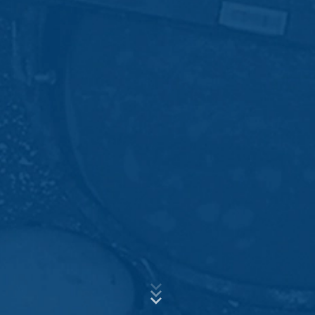
esta información por encargo del operador de esta
página web para evaluar el uso que usted hace de la
página web, para recopilar informes sobre la actividad
de la página web y para prestar otros servicios
Asunto*
relacionados con la actividad de la página web y el uso
de Internet para el operador de la página web. La
dirección IP transmitida por su navegador en el marco
de Google Analytics no se fusionará con ningún otro
Mensaje
dato de Google.
Plugin para el navegador
Puede evitar que estas cookies se almacenen
seleccionando la configuración adecuada en su
navegador. Sin embargo, queremos señalar que hacerlo
puede significar que no podrá disfrutar de la plena
funcionalidad de este sitio web. También puede evitar
que los datos generados por las cookies sobre su uso
Sube tu currículum vitae
de la página web (incluyendo su dirección IP) sean
transmitidos a Google, y el procesamiento de estos
ELIJA UN ARCHIVO
datos por parte de Google, descargando e instalando el
plugin del navegador disponible en el siguiente enlace:
Tipo de archivo: PDF
| Tamaño del archivo:
0
MB