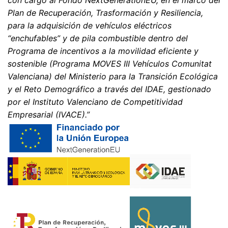
con cargo al Fondo NextGenerationEU, en el marco del
Revocación del consentimiento para el tratamiento de
sus datos
Plan de Recuperación, Trasformación y Resiliencia,
Algunas operaciones de tratamiento de datos sólo son
para la adquisición de vehículos eléctricos
posibles con su consentimiento expreso. Usted puede
“enchufables” y de pila combustible dentro del
revocar su consentimiento en cualquier momento con
Programa de incentivos a la movilidad eficiente y
efecto futuro. Basta con un correo electrónico informal
que haga esta solicitud. Los datos procesados antes de
sostenible (Programa MOVES III Vehículos Comunitat
que recibamos su solicitud pueden ser procesados
Valenciana) del Ministerio para la Transición Ecológica
legalmente.
y el Reto Demográfico a través del IDAE, gestionado
por el Instituto Valenciano de Competitividad
Derecho a presentar quejas ante las autoridades
Empresarial (IVACE).”
reguladoras
Si se ha producido una infracción de la legislación de
protección de datos, la persona afectada puede
presentar una queja ante las autoridades reguladoras
competentes. La autoridad reguladora competente
para los asuntos relacionados con la legislación de
protección de datos es:
Landesbeauftragte für Datenschutz und
Informationsfreiheit NRW, Düsseldorf.