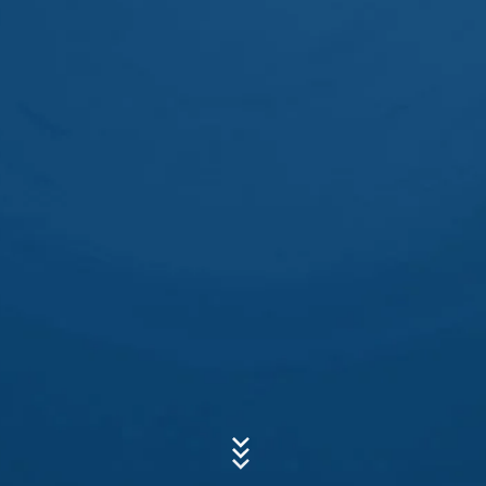
dirección, números de teléfono, dirección de correo
electrónico), el tema y el contenido de su mensaje, así
como los folletos solicitados por usted.
Utilizamos estos datos para responder a su solicitud. Al
procesar los datos, tenemos un interés legítimo en
Asunto*
responder a sus consultas (art. 6, apartado 1, letra f) de
la Ley de Protección de Datos). Además, estamos
obligados a mantener registros basados en las
regulaciones comerciales y fiscales (Art. 6 Párrafo 1 (c)
Mensaje
de la Ley de Protección de Datos).
Los datos se transmiten a nuestro proveedor de
servicios de alojamiento, que aloja el sitio web en
nuestro nombre. La transmisión a terceros no tiene
lugar. Tenemos previsto conservar los datos anteriores
durante un período de 10 años y luego borrarlos. La
transmisión a terceros países fuera del Espacio
Económico Europeo no está prevista.
Sube tu currículum vitae
Google Analytics
Este sitio web utiliza Google Analytics, un servicio de
ELIJA UN ARCHIVO
análisis web. Está operado por Google Inc., 1600
Amphitheatre Parkway, Mountain View, CA 94043, USA.
Tipo de archivo: PDF
| Tamaño del archivo:
0
MB