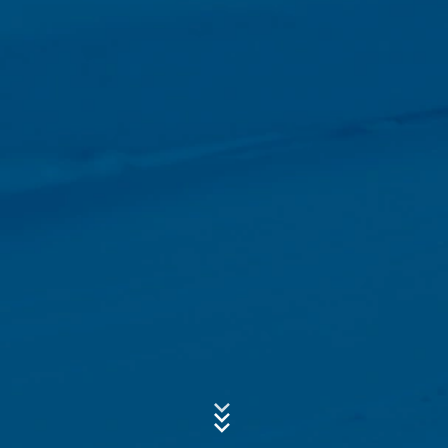
transmisión a terceros países fuera del Espacio
Económico Europeo no está prevista.
Asunto*
Google Analytics
Este sitio web utiliza Google Analytics, un servicio de
análisis web. Está operado por Google Inc., 1600
Amphitheatre Parkway, Mountain View, CA 94043, USA.
Mensaje
Google Analytics utiliza las llamadas "cookies". Se trata
de archivos de texto que se almacenan en su
ordenador y que permiten analizar el uso que usted
hace del sitio web. La información que genera la cookie
acerca de su uso de este sitio web se transmite
generalmente a un servidor de Google en los EE.UU. y
se almacena allí. Las cookies de Google Analytics se
almacenan en base a Art. 6, párrafo 1, (f) de la Ley de
Protección de Datos. El operador del sitio web tiene un
interés legítimo en analizar el comportamiento de los
Sube tu currículum vitae
usuarios para optimizar tanto su sitio web como su
publicidad.
ELIJA UN ARCHIVO
Tipo de archivo: PDF
| Tamaño del archivo:
0
MB