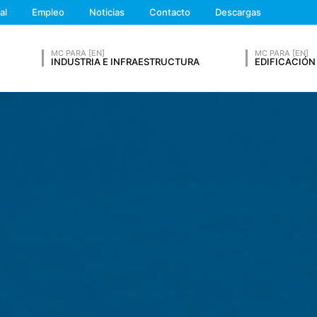
We'll get back to you
de Protección de Datos).
al
Empleo
Noticias
Contacto
Descargas
Feel free to contact 
dor de servicios de alojamiento, que aloja el sitio web en nuestro no
tos anteriores durante un período de 10 años y luego borrarlos. La t
ista.
MC PARA [EN]
MC PARA [EN]
INDUSTRIA E INFRAESTRUCTURA
EDIFICACIÓN
 un servicio de análisis web. Está operado por Google Inc., 1600 Am
CURRÍCULUM VITAE
s llamadas "cookies". Se trata de archivos de texto que se almacena
o web. La información que genera la cookie acerca de su uso de este 
macena allí. Las cookies de Google Analytics se almacenan en base a A
o web tiene un interés legítimo en analizar el comportamiento de los u
Apellidos*
ión de IP en este sitio web. Su dirección IP será acortada por Googl
o Europeo antes de la transmisión a los Estados Unidos. Sólo en cas
os Estados Unidos y se acorta allí. Google utilizará esta informació
d hace de la página web, para recopilar informes sobre la actividad
de la página web y el uso de Internet para el operador de la página w
Número de Teléfono
ics no se fusionará con ningún otro dato de Google.