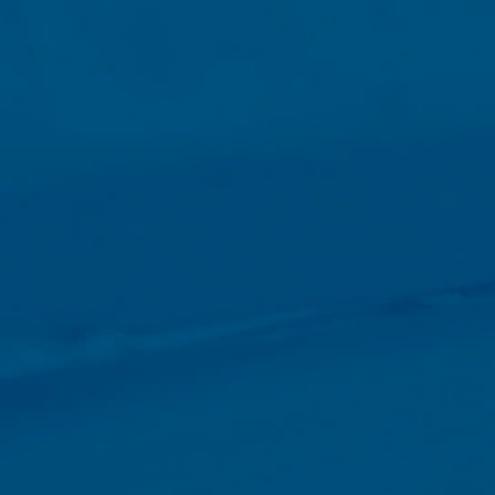
acenen seleccionando la configuración adecuada en su navegador. S
sfrutar de la plena funcionalidad de este sitio web. También puede 
incluyendo su dirección IP) sean transmitidos a Google, y el proces
gin del navegador disponible en el siguiente enlace:
ut?hl=en
os por parte de Google Analytics haciendo clic en el siguiente enla
 datos en futuras visitas a este sitio:
atamiento de los datos de los usuarios por parte de Google Analytics,
answer/6004245?hl=en
o
ra la externalización de nuestro procesamiento de datos e impleme
e protección de datos al utilizar Google Analytics.