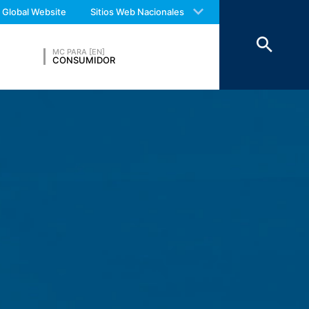
 with an answer as soon as possible.
Global Website
Sitios Web Nacionales
us again should you find necessary.
mbre. La transmisión a terceros no tiene
ransmisión a terceros países fuera del
MC PARA [EN]
CONSUMIDOR
phitheatre Parkway, Mountain View, CA
n en su ordenador y que permiten
sitio web se transmite generalmente a un
rt. 6, párrafo 1, (f) de la Ley de
suarios para optimizar tanto su sitio
e dentro de la Unión Europea u otras
os excepcionales se envía la dirección
n por encargo del operador de esta
 de la página web y para prestar otros
eb. La dirección IP transmitida por su