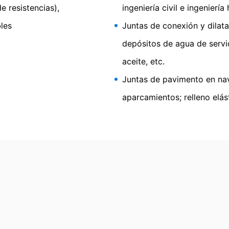
e resistencias),
ingeniería civil e ingeniería 
les
Juntas de conexión y dilata
esamos en base a su consentimiento o en cumplimiento de un contra
depósitos de agua de servi
dar y legible por máquina. Si usted requiere la transferencia directa
cnicamente posible.
aceite, etc.
rrado
Juntas de pavimento en nave
 tiene derecho a que se le proporcione en cualquier momento informa
iene derecho a que se corrijan, bloqueen o eliminen estos datos.
aparcamientos; relleno elá
x 450 VE
bicomponente autonivelante