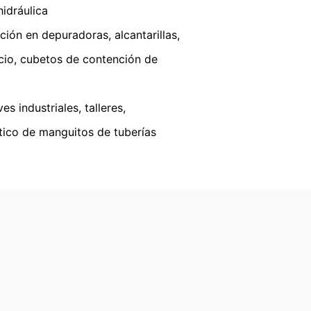
hidráulica
ción en depuradoras, alcantarillas,
to se le entreguen automáticamente a
cio, cubetos de contención de
 de datos a otra parte responsable, esto
s industriales, talleres,
ción gratuita sobre cualquiera de sus
stico de manguitos de tuberías