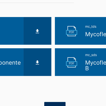
mc_tds
PDF
Mycofl
mc_sds
ponente
Mycofl
PDF
B