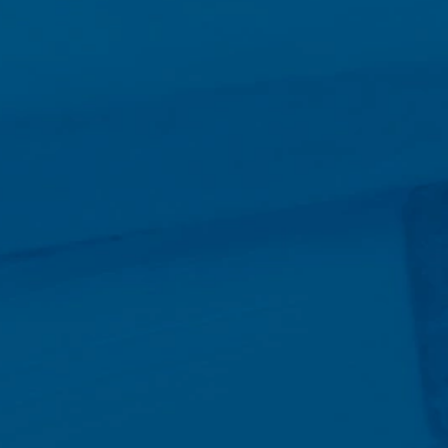
in embargo, queremos señalar que
evitar que los datos generados por las
amiento de estos datos por parte de
ce. Se establecerá una cookie de
 consulte la política de privacidad de
ntamos plenamente los estrictos