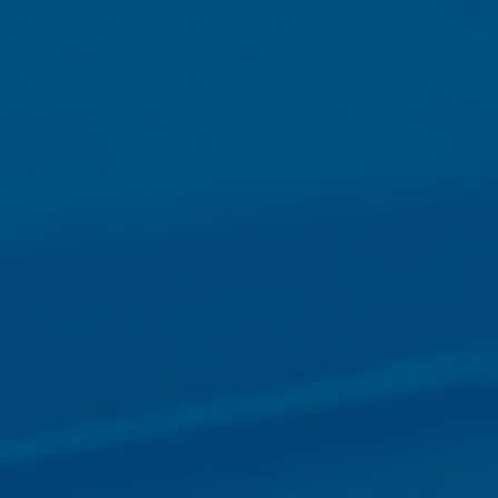
Plugin para el navegador
Puede evitar que estas cookies se alm
hacerlo puede significar que no podrá di
Asunto*
cookies sobre su uso de la página web (
Google, descargando e instalando el plu
https://tools.google.com/dlpage/gaopto
Objeción a la recopilación de datos
Mensaje
Puede impedir la recopilación de sus dat
exclusión para evitar que se recopilen sus
Disable Google Analytics
Para obtener más información sobre el tr
Google:
https://support.google.com/analytics/
Procesamiento de datos subcontratad
Hemos firmado un acuerdo con Google pa
Sube tu currículum vitae
requisitos de las autoridades alemanas d