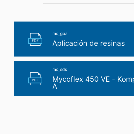
mc_gaa
PDF
Aplicación de resinas
mc_sds
Mycoflex 450 VE - Kom
PDF
A