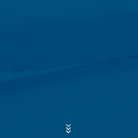
acerca de su uso de este sitio web se transmite
generalmente a un servidor de Google en los EE.UU. y
se almacena allí. Las cookies de Google Analytics se
almacenan en base a Art. 6, párrafo 1, (f) de la Ley de
Asunto*
Protección de Datos. El operador del sitio web tiene un
interés legítimo en analizar el comportamiento de los
usuarios para optimizar tanto su sitio web como su
publicidad.
Mensaje
Anonimización de IP
Hemos activado la función de anonimización de IP en
este sitio web. Su dirección IP será acortada por Google
dentro de la Unión Europea u otras partes del Acuerdo
del Espacio Económico Europeo antes de la transmisión
a los Estados Unidos. Sólo en casos excepcionales se
envía la dirección IP completa a un servidor de Google
en los Estados Unidos y se acorta allí. Google utilizará
esta información por encargo del operador de esta
Sube tu currículum vitae
página web para evaluar el uso que usted hace de la
página web, para recopilar informes sobre la actividad
ELIJA UN ARCHIVO
de la página web y para prestar otros servicios
relacionados con la actividad de la página web y el uso
Tipo de archivo: PDF
| Tamaño del archivo:
0
MB