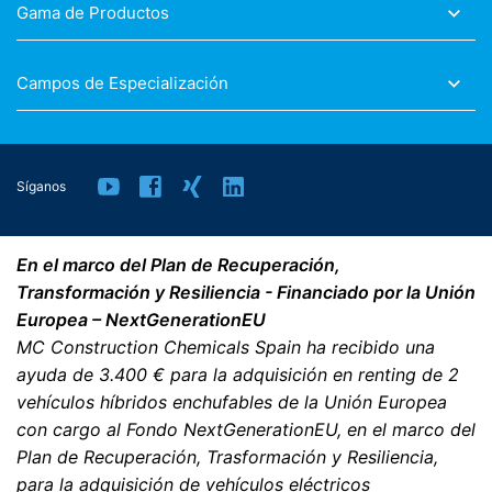
Gama de Productos
Derecho a presentar quejas ante las autoridades
reguladoras
Si se ha producido una infracción de la legislación de
Campos de Especialización
protección de datos, la persona afectada puede
presentar una queja ante las autoridades reguladoras
competentes. La autoridad reguladora competente
para los asuntos relacionados con la legislación de
protección de datos es:
Síganos
Landesbeauftragte für Datenschutz und
Informationsfreiheit NRW, Düsseldorf.
En el marco del Plan de Recuperación,
Transformación y Resiliencia - Financiado por la Unión
Derecho a la portabilidad de datos
Tiene derecho a que los datos que procesamos en base
Europea – NextGenerationEU
a su consentimiento o en cumplimiento de un contrato
MC Construction Chemicals Spain ha recibido una
se le entreguen automáticamente a usted o a un tercero
ayuda de 3.400 € para la adquisición en renting de 2
en un formato estándar y legible por máquina. Si usted
vehículos híbridos enchufables de la Unión Europea
requiere la transferencia directa de datos a otra parte
responsable, esto sólo se hará en la medida en que sea
con cargo al Fondo NextGenerationEU, en el marco del
técnicamente posible.
Plan de Recuperación, Trasformación y Resiliencia,
para la adquisición de vehículos eléctricos
Información, corrección, bloqueo, borrado