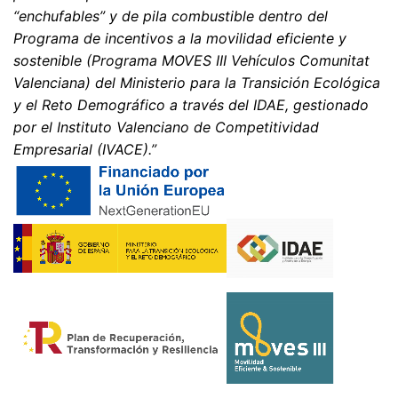
“enchufables” y de pila combustible dentro del
Según lo permitido por el Art. 15 GDPR, tiene derecho a
que se le proporcione en cualquier momento
Programa de incentivos a la movilidad eficiente y
información gratuita sobre cualquiera de sus datos
sostenible (Programa MOVES III Vehículos Comunitat
personales almacenados. También tiene derecho a que
Valenciana) del Ministerio para la Transición Ecológica
se corrijan, bloqueen o eliminen estos datos.
y el Reto Demográfico a través del IDAE, gestionado
por el Instituto Valenciano de Competitividad
Empresarial (IVACE).”