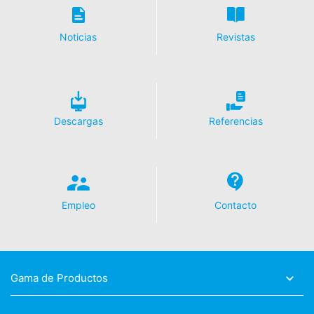
Informationsfreiheit NRW, Düsseldorf.
Noticias
Revistas
Derecho a la portabilidad de datos
Tiene derecho a que los datos que procesamos en base
a su consentimiento o en cumplimiento de un contrato
se le entreguen automáticamente a usted o a un tercero
en un formato estándar y legible por máquina. Si usted
requiere la transferencia directa de datos a otra parte
Descargas
Referencias
responsable, esto sólo se hará en la medida en que sea
técnicamente posible.
Información, corrección, bloqueo, borrado
Según lo permitido por el Art. 15 GDPR, tiene derecho a
que se le proporcione en cualquier momento
Empleo
Contacto
información gratuita sobre cualquiera de sus datos
personales almacenados. También tiene derecho a que
se corrijan, bloqueen o eliminen estos datos.
Gama de Productos