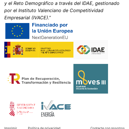
y el Reto Demográfico a través del IDAE, gestionado
Disable Google Analytics
por el Instituto Valenciano de Competitividad
Para obtener más información sobre el tratamiento de
Empresarial (IVACE).”
los datos de los usuarios por parte de Google Analytics,
consulte la política de privacidad de Google:
https://support.google.com/analytics/answer/600424
5?hl=en
Procesamiento de datos subcontratado
Hemos firmado un acuerdo con Google para la
externalización de nuestro procesamiento de datos e
implementamos plenamente los estrictos requisitos de
las autoridades alemanas de protección de datos al
utilizar Google Analytics.
You Tube
Nuestra página web utiliza plugins de YouTube, que es
operado por Google. El operador de las páginas es
YouTube LLC, 901 Cherry Ave., San Bruno, CA 94066,
USA. Si visita una de nuestras páginas con un plugin de
Imprimir
Política de privacidad
Contacte con nosotros