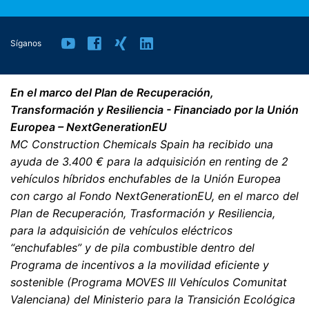
de Google Analytics no se fusionará con ningún otro
dato de Google.
Síganos
Plugin para el navegador
Puede evitar que estas cookies se almacenen
seleccionando la configuración adecuada en su
En el marco del Plan de Recuperación,
navegador. Sin embargo, queremos señalar que hacerlo
Transformación y Resiliencia - Financiado por la Unión
puede significar que no podrá disfrutar de la plena
Europea – NextGenerationEU
funcionalidad de este sitio web. También puede evitar
que los datos generados por las cookies sobre su uso
MC Construction Chemicals Spain ha recibido una
de la página web (incluyendo su dirección IP) sean
ayuda de 3.400 € para la adquisición en renting de 2
transmitidos a Google, y el procesamiento de estos
vehículos híbridos enchufables de la Unión Europea
datos por parte de Google, descargando e instalando el
con cargo al Fondo NextGenerationEU, en el marco del
plugin del navegador disponible en el siguiente enlace:
https://tools.google.com/dlpage/gaoptout?hl=en
Plan de Recuperación, Trasformación y Resiliencia,
para la adquisición de vehículos eléctricos
“enchufables” y de pila combustible dentro del
Objeción a la recopilación de datos
Programa de incentivos a la movilidad eficiente y
Puede impedir la recopilación de sus datos por parte de
Google Analytics haciendo clic en el siguiente enlace.
sostenible (Programa MOVES III Vehículos Comunitat
Se establecerá una cookie de exclusión para evitar que
Valenciana) del Ministerio para la Transición Ecológica
se recopilen sus datos en futuras visitas a este sitio: