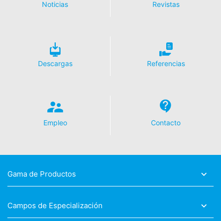
Noticias
Revistas
almacenan en base a Art. 6, párrafo 1, (f) de la Ley de
ámbito de las estructuras de estaciones, galerías o
Protección de Datos. El operador del sitio web tiene un
túneles de acceso.
interés legítimo en analizar el comportamiento de los
usuarios para optimizar tanto su sitio web como su
publicidad.
Descargas
Referencias
Anonimización de IP
Hemos activado la función de anonimización de IP en
este sitio web. Su dirección IP será acortada por Google
dentro de la Unión Europea u otras partes del Acuerdo
del Espacio Económico Europeo antes de la transmisión
Empleo
Contacto
a los Estados Unidos. Sólo en casos excepcionales se
envía la dirección IP completa a un servidor de Google
en los Estados Unidos y se acorta allí. Google utilizará
esta información por encargo del operador de esta
página web para evaluar el uso que usted hace de la
página web, para recopilar informes sobre la actividad
Gama de Productos
de la página web y para prestar otros servicios
relacionados con la actividad de la página web y el uso
de Internet para el operador de la página web. La
Campos de Especialización
dirección IP transmitida por su navegador en el marco