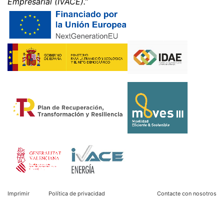
Empresarial (IVACE).”
responsable, esto sólo se hará en la medida en que sea
técnicamente posible.
Información, corrección, bloqueo, borrado
Según lo permitido por el Art. 15 GDPR, tiene derecho a
que se le proporcione en cualquier momento
información gratuita sobre cualquiera de sus datos
personales almacenados. También tiene derecho a que
se corrijan, bloqueen o eliminen estos datos.
Imprimir
Política de privacidad
Contacte con nosotros