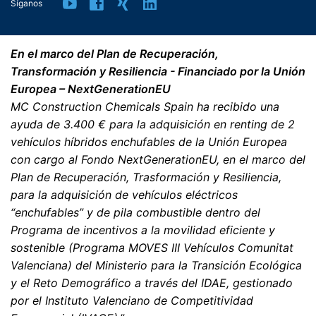
Síganos
que haga esta solicitud. Los datos procesados antes de
que recibamos su solicitud pueden ser procesados
legalmente.
En el marco del Plan de Recuperación,
Transformación y Resiliencia - Financiado por la Unión
Derecho a presentar quejas ante las autoridades
Europea – NextGenerationEU
reguladoras
Si se ha producido una infracción de la legislación de
MC Construction Chemicals Spain ha recibido una
protección de datos, la persona afectada puede
ayuda de 3.400 € para la adquisición en renting de 2
presentar una queja ante las autoridades reguladoras
vehículos híbridos enchufables de la Unión Europea
competentes. La autoridad reguladora competente
con cargo al Fondo NextGenerationEU, en el marco del
para los asuntos relacionados con la legislación de
protección de datos es:
Plan de Recuperación, Trasformación y Resiliencia,
Landesbeauftragte für Datenschutz und
para la adquisición de vehículos eléctricos
Informationsfreiheit NRW, Düsseldorf.
“enchufables” y de pila combustible dentro del
Programa de incentivos a la movilidad eficiente y
Derecho a la portabilidad de datos
sostenible (Programa MOVES III Vehículos Comunitat
Tiene derecho a que los datos que procesamos en base
Valenciana) del Ministerio para la Transición Ecológica
a su consentimiento o en cumplimiento de un contrato
y el Reto Demográfico a través del IDAE, gestionado
se le entreguen automáticamente a usted o a un tercero
por el Instituto Valenciano de Competitividad
en un formato estándar y legible por máquina. Si usted
requiere la transferencia directa de datos a otra parte