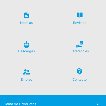
sobre cuál de nuestras páginas ha visitado. Si estás
conectado a tu cuenta de YouTube, YouTube te permite
asociar tu comportamiento de navegación directamente
con tu perfil personal. Puedes evitarlo cerrando la
sesión de tu cuenta de YouTube. YouTube se utiliza para
Noticias
Revistas
ayudar a que nuestro sitio web sea atractivo. Esto
constituye un interés justificado de acuerdo con el Art.
6 Párrafo 1 (f) de la RPI. Para más información sobre el
tratamiento de los datos de los usuarios, consulte la
declaración de protección de datos de YouTube en
https://www.google.de/intl/de/policies/privacy.
Descargas
Referencias
Revocación del consentimiento para el tratamiento de
sus datos
Algunas operaciones de tratamiento de datos sólo son
posibles con su consentimiento expreso. Usted puede
Empleo
Contacto
revocar su consentimiento en cualquier momento con
efecto futuro. Basta con un correo electrónico informal
que haga esta solicitud. Los datos procesados antes de
que recibamos su solicitud pueden ser procesados
legalmente.
Gama de Productos