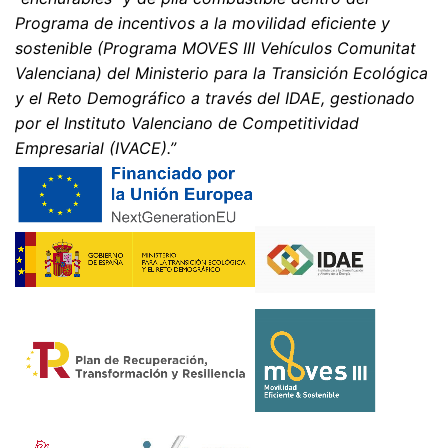
Información, corrección, bloqueo, borrado
Programa de incentivos a la movilidad eficiente y
Según lo permitido por el Art. 15 GDPR, tiene derecho a
sostenible (Programa MOVES III Vehículos Comunitat
que se le proporcione en cualquier momento
información gratuita sobre cualquiera de sus datos
Valenciana) del Ministerio para la Transición Ecológica
personales almacenados. También tiene derecho a que
y el Reto Demográfico a través del IDAE, gestionado
se corrijan, bloqueen o eliminen estos datos.
por el Instituto Valenciano de Competitividad
Empresarial (IVACE).”