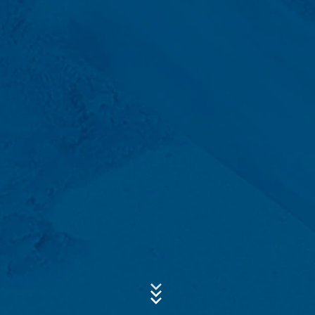
servicios de alojamiento, que aloja el sitio web en
nuestro nombre. La transmisión a terceros no tiene
lugar. Tenemos previsto conservar los datos anteriores
durante un período de 10 años y luego borrarlos. La
transmisión a terceros países fuera del Espacio
Asunto*
Económico Europeo no está prevista.
Google Analytics
Mensaje
Este sitio web utiliza Google Analytics, un servicio de
análisis web. Está operado por Google Inc., 1600
Amphitheatre Parkway, Mountain View, CA 94043, USA.
Google Analytics utiliza las llamadas "cookies". Se trata
de archivos de texto que se almacenan en su
ordenador y que permiten analizar el uso que usted
hace del sitio web. La información que genera la cookie
acerca de su uso de este sitio web se transmite
generalmente a un servidor de Google en los EE.UU. y
se almacena allí. Las cookies de Google Analytics se
Sube tu currículum vitae
almacenan en base a Art. 6, párrafo 1, (f) de la Ley de
Protección de Datos. El operador del sitio web tiene un
ELIJA UN ARCHIVO
interés legítimo en analizar el comportamiento de los
usuarios para optimizar tanto su sitio web como su
Tipo de archivo: PDF
| Tamaño del archivo:
0
MB