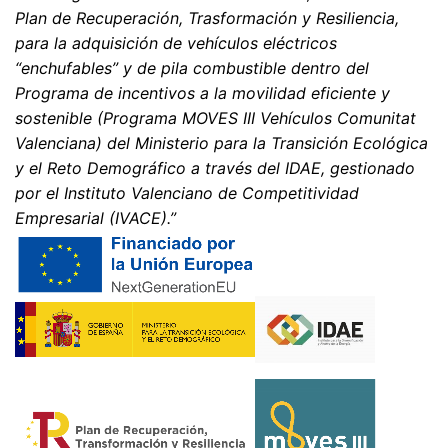
que se le proporcione en cualquier momento
Plan de Recuperación, Trasformación y Resiliencia,
información gratuita sobre cualquiera de sus datos
para la adquisición de vehículos eléctricos
personales almacenados. También tiene derecho a que
“enchufables” y de pila combustible dentro del
se corrijan, bloqueen o eliminen estos datos.
Programa de incentivos a la movilidad eficiente y
sostenible (Programa MOVES III Vehículos Comunitat
Valenciana) del Ministerio para la Transición Ecológica
y el Reto Demográfico a través del IDAE, gestionado
por el Instituto Valenciano de Competitividad
Empresarial (IVACE).”