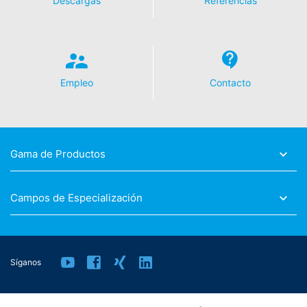
Descargas
Referencias
operado por Google. El operador de las páginas es
YouTube LLC, 901 Cherry Ave., San Bruno, CA 94066,
USA. Si visita una de nuestras páginas con un plugin de
YouTube, se establece una conexión con los servidores
de YouTube. Aquí se informa al servidor de YouTube
sobre cuál de nuestras páginas ha visitado. Si estás
Empleo
Contacto
conectado a tu cuenta de YouTube, YouTube te permite
asociar tu comportamiento de navegación directamente
con tu perfil personal. Puedes evitarlo cerrando la
sesión de tu cuenta de YouTube. YouTube se utiliza para
ayudar a que nuestro sitio web sea atractivo. Esto
Gama de Productos
constituye un interés justificado de acuerdo con el Art.
6 Párrafo 1 (f) de la RPI. Para más información sobre el
tratamiento de los datos de los usuarios, consulte la
Campos de Especialización
declaración de protección de datos de YouTube en
https://www.google.de/intl/de/policies/privacy.
Revocación del consentimiento para el tratamiento de
Síganos
sus datos
Algunas operaciones de tratamiento de datos sólo son
posibles con su consentimiento expreso. Usted puede