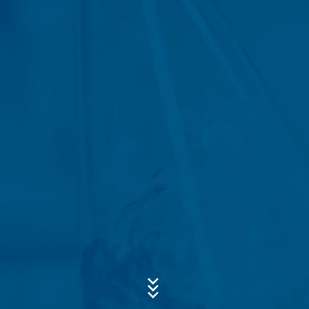
procesar los datos, tenemos un interés legítimo en
responder a sus consultas (art. 6, apartado 1, letra f) de
la Ley de Protección de Datos). Además, estamos
obligados a mantener registros basados en las
Asunto*
regulaciones comerciales y fiscales (Art. 6 Párrafo 1 (c)
de la Ley de Protección de Datos).
Los datos se transmiten a nuestro proveedor de
servicios de alojamiento, que aloja el sitio web en
nuestro nombre. La transmisión a terceros no tiene
Mensaje
lugar. Tenemos previsto conservar los datos anteriores
durante un período de 10 años y luego borrarlos. La
transmisión a terceros países fuera del Espacio
Económico Europeo no está prevista.
Google Analytics
Este sitio web utiliza Google Analytics, un servicio de
análisis web. Está operado por Google Inc., 1600
Amphitheatre Parkway, Mountain View, CA 94043, USA.
Sube tu currículum vitae
Google Analytics utiliza las llamadas "cookies". Se trata
de archivos de texto que se almacenan en su
ELIJA UN ARCHIVO
ordenador y que permiten analizar el uso que usted
Tipo de archivo: PDF
hace del sitio web. La información que genera la cookie
| Tamaño del archivo:
0
MB