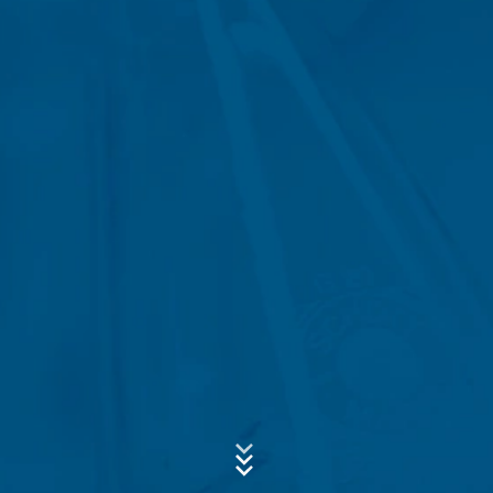
Google Analytics utiliza las llamadas "cookies". Se trata
de archivos de texto que se almacenan en su
ordenador y que permiten analizar el uso que usted
hace del sitio web. La información que genera la cookie
Asunto*
acerca de su uso de este sitio web se transmite
generalmente a un servidor de Google en los EE.UU. y
se almacena allí. Las cookies de Google Analytics se
almacenan en base a Art. 6, párrafo 1, (f) de la Ley de
Protección de Datos. El operador del sitio web tiene un
Mensaje
interés legítimo en analizar el comportamiento de los
usuarios para optimizar tanto su sitio web como su
publicidad.
Anonimización de IP
Hemos activado la función de anonimización de IP en
este sitio web. Su dirección IP será acortada por Google
dentro de la Unión Europea u otras partes del Acuerdo
del Espacio Económico Europeo antes de la transmisión
Sube tu currículum vitae
a los Estados Unidos. Sólo en casos excepcionales se
envía la dirección IP completa a un servidor de Google
ELIJA UN ARCHIVO
en los Estados Unidos y se acorta allí. Google utilizará
esta información por encargo del operador de esta
Tipo de archivo: PDF
| Tamaño del archivo:
0
MB