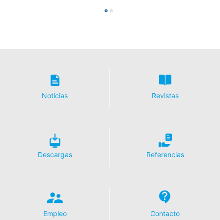
Derecho a la portabilidad de datos
Tiene derecho a que los datos que procesamos en base
a su consentimiento o en cumplimiento de un contrato
se le entreguen automáticamente a usted o a un tercero
en un formato estándar y legible por máquina. Si usted
requiere la transferencia directa de datos a otra parte
responsable, esto sólo se hará en la medida en que sea
técnicamente posible.
Información, corrección, bloqueo, borrado
Noticias
Revistas
Según lo permitido por el Art. 15 GDPR, tiene derecho a
que se le proporcione en cualquier momento
información gratuita sobre cualquiera de sus datos
personales almacenados. También tiene derecho a que
se corrijan, bloqueen o eliminen estos datos.
Descargas
Referencias
Empleo
Contacto