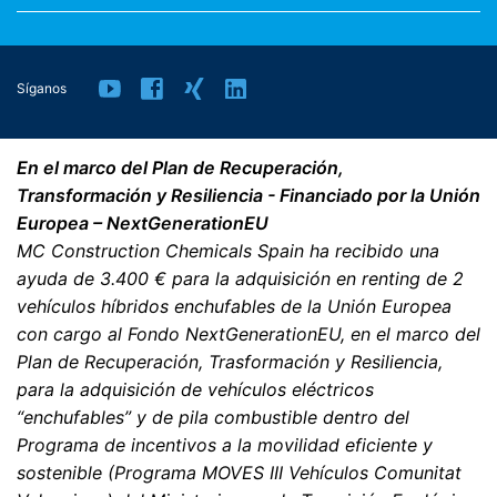
legalmente.
Derecho a presentar quejas ante las autoridades
Síganos
reguladoras
Si se ha producido una infracción de la legislación de
protección de datos, la persona afectada puede
En el marco del Plan de Recuperación,
presentar una queja ante las autoridades reguladoras
competentes. La autoridad reguladora competente
Transformación y Resiliencia - Financiado por la Unión
para los asuntos relacionados con la legislación de
Europea – NextGenerationEU
protección de datos es:
MC Construction Chemicals Spain ha recibido una
Landesbeauftragte für Datenschutz und
ayuda de 3.400 € para la adquisición en renting de 2
Informationsfreiheit NRW, Düsseldorf.
vehículos híbridos enchufables de la Unión Europea
con cargo al Fondo NextGenerationEU, en el marco del
Derecho a la portabilidad de datos
Plan de Recuperación, Trasformación y Resiliencia,
Tiene derecho a que los datos que procesamos en base
para la adquisición de vehículos eléctricos
a su consentimiento o en cumplimiento de un contrato
se le entreguen automáticamente a usted o a un tercero
“enchufables” y de pila combustible dentro del
en un formato estándar y legible por máquina. Si usted
Programa de incentivos a la movilidad eficiente y
requiere la transferencia directa de datos a otra parte
sostenible (Programa MOVES III Vehículos Comunitat
responsable, esto sólo se hará en la medida en que sea