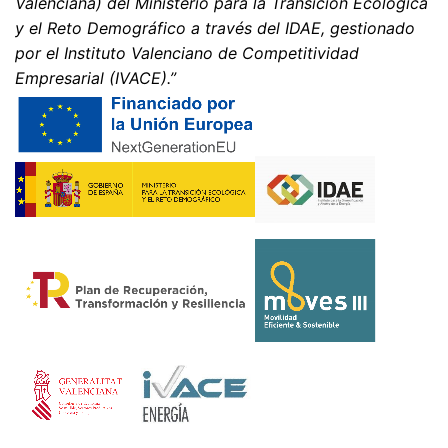
Valenciana) del Ministerio para la Transición Ecológica
técnicamente posible.
y el Reto Demográfico a través del IDAE, gestionado
Información, corrección, bloqueo, borrado
por el Instituto Valenciano de Competitividad
Según lo permitido por el Art. 15 GDPR, tiene derecho a
Empresarial (IVACE).”
que se le proporcione en cualquier momento
información gratuita sobre cualquiera de sus datos
personales almacenados. También tiene derecho a que
se corrijan, bloqueen o eliminen estos datos.