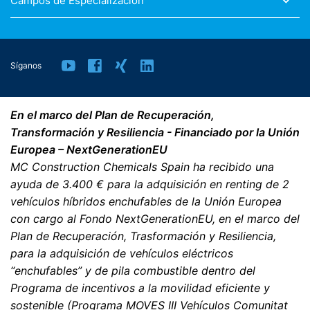
Campos de Especialización
legalmente.
Derecho a presentar quejas ante las autoridades
reguladoras
Síganos
Si se ha producido una infracción de la legislación de
protección de datos, la persona afectada puede
presentar una queja ante las autoridades reguladoras
competentes. La autoridad reguladora competente
En el marco del Plan de Recuperación,
para los asuntos relacionados con la legislación de
Transformación y Resiliencia - Financiado por la Unión
protección de datos es:
Europea – NextGenerationEU
Landesbeauftragte für Datenschutz und
MC Construction Chemicals Spain ha recibido una
Informationsfreiheit NRW, Düsseldorf.
ayuda de 3.400 € para la adquisición en renting de 2
vehículos híbridos enchufables de la Unión Europea
Derecho a la portabilidad de datos
con cargo al Fondo NextGenerationEU, en el marco del
Tiene derecho a que los datos que procesamos en base
Plan de Recuperación, Trasformación y Resiliencia,
a su consentimiento o en cumplimiento de un contrato
se le entreguen automáticamente a usted o a un tercero
para la adquisición de vehículos eléctricos
en un formato estándar y legible por máquina. Si usted
“enchufables” y de pila combustible dentro del
requiere la transferencia directa de datos a otra parte
Programa de incentivos a la movilidad eficiente y
responsable, esto sólo se hará en la medida en que sea
sostenible (Programa MOVES III Vehículos Comunitat
técnicamente posible.