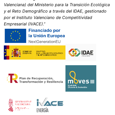
Valenciana) del Ministerio para la Transición Ecológica
Información, corrección, bloqueo, borrado
y el Reto Demográfico a través del IDAE, gestionado
Según lo permitido por el Art. 15 GDPR, tiene derecho a
por el Instituto Valenciano de Competitividad
que se le proporcione en cualquier momento
Empresarial (IVACE).”
información gratuita sobre cualquiera de sus datos
personales almacenados. También tiene derecho a que
se corrijan, bloqueen o eliminen estos datos.