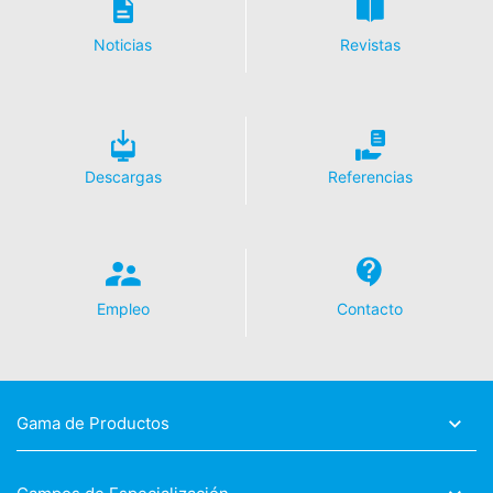
de YouTube. Aquí se informa al servidor de YouTube
sobre cuál de nuestras páginas ha visitado. Si estás
Noticias
Revistas
conectado a tu cuenta de YouTube, YouTube te permite
asociar tu comportamiento de navegación directamente
con tu perfil personal. Puedes evitarlo cerrando la
sesión de tu cuenta de YouTube. YouTube se utiliza para
ayudar a que nuestro sitio web sea atractivo. Esto
constituye un interés justificado de acuerdo con el Art.
Descargas
Referencias
6 Párrafo 1 (f) de la RPI. Para más información sobre el
tratamiento de los datos de los usuarios, consulte la
declaración de protección de datos de YouTube en
https://www.google.de/intl/de/policies/privacy.
Empleo
Contacto
Revocación del consentimiento para el tratamiento de
sus datos
Algunas operaciones de tratamiento de datos sólo son
posibles con su consentimiento expreso. Usted puede
revocar su consentimiento en cualquier momento con
Gama de Productos
efecto futuro. Basta con un correo electrónico informal
que haga esta solicitud. Los datos procesados antes de
que recibamos su solicitud pueden ser procesados