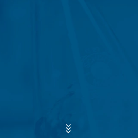
regulaciones comerciales y fiscales (Art. 6 Párrafo 1 (c)
de la Ley de Protección de Datos).
Los datos se transmiten a nuestro proveedor de
servicios de alojamiento, que aloja el sitio web en
Asunto*
nuestro nombre. La transmisión a terceros no tiene
lugar. Tenemos previsto conservar los datos anteriores
durante un período de 10 años y luego borrarlos. La
transmisión a terceros países fuera del Espacio
Económico Europeo no está prevista.
Mensaje
Google Analytics
Este sitio web utiliza Google Analytics, un servicio de
análisis web. Está operado por Google Inc., 1600
Amphitheatre Parkway, Mountain View, CA 94043, USA.
Google Analytics utiliza las llamadas "cookies". Se trata
de archivos de texto que se almacenan en su
ordenador y que permiten analizar el uso que usted
hace del sitio web. La información que genera la cookie
Sube tu currículum vitae
acerca de su uso de este sitio web se transmite
generalmente a un servidor de Google en los EE.UU. y
ELIJA UN ARCHIVO
se almacena allí. Las cookies de Google Analytics se
Tipo de archivo: PDF
almacenan en base a Art. 6, párrafo 1, (f) de la Ley de
| Tamaño del archivo:
0
MB