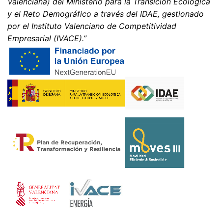
Valenciana) del Ministerio para la Transición Ecológica
técnicamente posible.
y el Reto Demográfico a través del IDAE, gestionado
Información, corrección, bloqueo, borrado
por el Instituto Valenciano de Competitividad
Según lo permitido por el Art. 15 GDPR, tiene derecho a
Empresarial (IVACE).”
que se le proporcione en cualquier momento
información gratuita sobre cualquiera de sus datos
personales almacenados. También tiene derecho a que
se corrijan, bloqueen o eliminen estos datos.