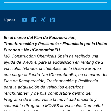
legalmente.
Derecho a presentar quejas ante las autoridades
Síganos
reguladoras
Si se ha producido una infracción de la legislación de
protección de datos, la persona afectada puede
En el marco del Plan de Recuperación,
presentar una queja ante las autoridades reguladoras
competentes. La autoridad reguladora competente
Transformación y Resiliencia - Financiado por la Unión
para los asuntos relacionados con la legislación de
Europea – NextGenerationEU
protección de datos es:
MC Construction Chemicals Spain ha recibido una
Landesbeauftragte für Datenschutz und
ayuda de 3.400 € para la adquisición en renting de 2
Informationsfreiheit NRW, Düsseldorf.
vehículos híbridos enchufables de la Unión Europea
con cargo al Fondo NextGenerationEU, en el marco del
Derecho a la portabilidad de datos
Plan de Recuperación, Trasformación y Resiliencia,
Tiene derecho a que los datos que procesamos en base
para la adquisición de vehículos eléctricos
a su consentimiento o en cumplimiento de un contrato
se le entreguen automáticamente a usted o a un tercero
“enchufables” y de pila combustible dentro del
en un formato estándar y legible por máquina. Si usted
Programa de incentivos a la movilidad eficiente y
requiere la transferencia directa de datos a otra parte
sostenible (Programa MOVES III Vehículos Comunitat
responsable, esto sólo se hará en la medida en que sea