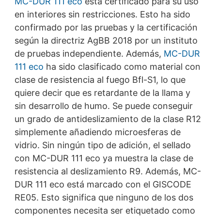
MC-DUR 111 eco
está certificado para su uso
Derecho a la portabilidad de datos
en interiores sin restricciones. Esto ha sido
Tiene derecho a que los datos que procesamos en base
a su consentimiento o en cumplimiento de un contrato
confirmado por las pruebas y la certificación
se le entreguen automáticamente a usted o a un tercero
según la directriz AgBB 2018 por un instituto
en un formato estándar y legible por máquina. Si usted
de pruebas independiente. Además,
MC-DUR
requiere la transferencia directa de datos a otra parte
responsable, esto sólo se hará en la medida en que sea
111 eco
ha sido clasificado como material con
técnicamente posible.
clase de resistencia al fuego Bfl-S1, lo que
quiere decir que es retardante de la llama y
Información, corrección, bloqueo, borrado
Según lo permitido por el Art. 15 GDPR, tiene derecho a
sin desarrollo de humo. Se puede conseguir
que se le proporcione en cualquier momento
un grado de antideslizamiento de la clase R12
información gratuita sobre cualquiera de sus datos
personales almacenados. También tiene derecho a que
simplemente añadiendo microesferas de
se corrijan, bloqueen o eliminen estos datos.
vidrio. Sin ningún tipo de adición, el sellado
con
MC-DUR
111 eco ya muestra la clase de
resistencia al deslizamiento R9. Además,
MC-
DUR
111 eco está marcado con el GISCODE
RE05. Esto significa que ninguno de los dos
componentes necesita ser etiquetado como