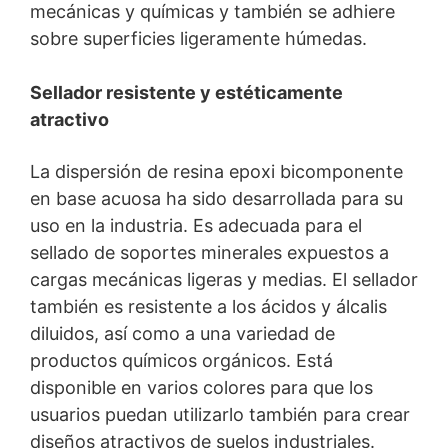
mecánicas y químicas y también se adhiere
sobre superficies ligeramente húmedas.
You Tube
Nuestra página web utiliza plugins de YouTube, que es
operado por Google. El operador de las páginas es
Sellador resistente y estéticamente
YouTube LLC, 901 Cherry Ave., San Bruno, CA 94066,
atractivo
USA. Si visita una de nuestras páginas con un plugin de
YouTube, se establece una conexión con los servidores
de YouTube. Aquí se informa al servidor de YouTube
La dispersión de resina epoxi bicomponente
sobre cuál de nuestras páginas ha visitado. Si estás
en base acuosa ha sido desarrollada para su
conectado a tu cuenta de YouTube, YouTube te permite
uso en la industria. Es adecuada para el
asociar tu comportamiento de navegación directamente
con tu perfil personal. Puedes evitarlo cerrando la
sellado de soportes minerales expuestos a
sesión de tu cuenta de YouTube. YouTube se utiliza para
cargas mecánicas ligeras y medias. El sellador
ayudar a que nuestro sitio web sea atractivo. Esto
también es resistente a los ácidos y álcalis
constituye un interés justificado de acuerdo con el Art.
6 Párrafo 1 (f) de la RPI. Para más información sobre el
diluidos, así como a una variedad de
tratamiento de los datos de los usuarios, consulte la
productos químicos orgánicos. Está
declaración de protección de datos de YouTube en
disponible en varios colores para que los
https://www.google.de/intl/de/policies/privacy.
usuarios puedan utilizarlo también para crear
diseños atractivos de suelos industriales.
Revocación del consentimiento para el tratamiento de