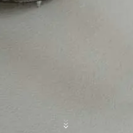
esta información por encargo del operador de esta
página web para evaluar el uso que usted hace de la
página web, para recopilar informes sobre la actividad
de la página web y para prestar otros servicios
Asunto*
relacionados con la actividad de la página web y el uso
de Internet para el operador de la página web. La
dirección IP transmitida por su navegador en el marco
de Google Analytics no se fusionará con ningún otro
dato de Google.
Mensaje
Plugin para el navegador
Puede evitar que estas cookies se almacenen
seleccionando la configuración adecuada en su
navegador. Sin embargo, queremos señalar que hacerlo
puede significar que no podrá disfrutar de la plena
funcionalidad de este sitio web. También puede evitar
que los datos generados por las cookies sobre su uso
de la página web (incluyendo su dirección IP) sean
Sube tu currículum vitae
transmitidos a Google, y el procesamiento de estos
datos por parte de Google, descargando e instalando el
ELIJA UN ARCHIVO
plugin del navegador disponible en el siguiente enlace:
https://tools.google.com/dlpage/gaoptout?hl=en
Tipo de archivo: PDF
| Tamaño del archivo:
0
MB