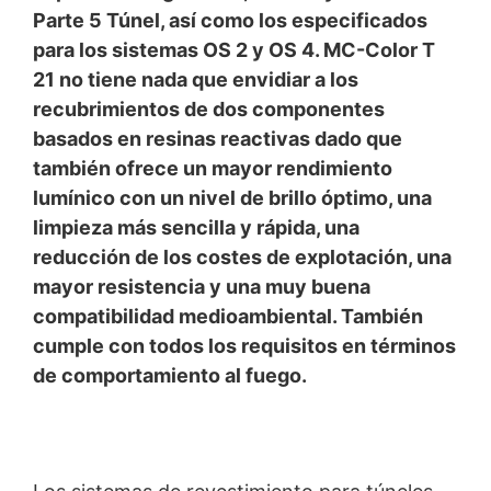
Parte 5 Túnel, así como los especificados
para los sistemas OS 2 y OS 4. MC-Color T
You Tube
Nuestra página web utiliza plugins de YouTube, que es
21 no tiene nada que envidiar a los
operado por Google. El operador de las páginas es
recubrimientos de dos componentes
YouTube LLC, 901 Cherry Ave., San Bruno, CA 94066,
basados en resinas reactivas dado que
USA. Si visita una de nuestras páginas con un plugin de
YouTube, se establece una conexión con los servidores
también ofrece un mayor rendimiento
de YouTube. Aquí se informa al servidor de YouTube
lumínico con un nivel de brillo óptimo, una
sobre cuál de nuestras páginas ha visitado. Si estás
limpieza más sencilla y rápida, una
conectado a tu cuenta de YouTube, YouTube te permite
asociar tu comportamiento de navegación directamente
reducción de los costes de explotación, una
con tu perfil personal. Puedes evitarlo cerrando la
mayor resistencia y una muy buena
sesión de tu cuenta de YouTube. YouTube se utiliza para
ayudar a que nuestro sitio web sea atractivo. Esto
compatibilidad medioambiental. También
constituye un interés justificado de acuerdo con el Art.
cumple con todos los requisitos en términos
6 Párrafo 1 (f) de la RPI. Para más información sobre el
de comportamiento al fuego.
tratamiento de los datos de los usuarios, consulte la
declaración de protección de datos de YouTube en
https://www.google.de/intl/de/policies/privacy.
Revocación del consentimiento para el tratamiento de