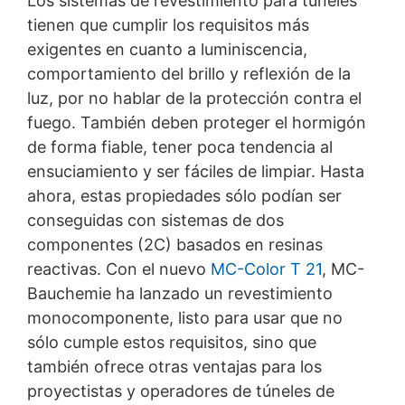
Los sistemas de revestimiento para túneles
sus datos
tienen que cumplir los requisitos más
Algunas operaciones de tratamiento de datos sólo son
exigentes en cuanto a luminiscencia,
posibles con su consentimiento expreso. Usted puede
revocar su consentimiento en cualquier momento con
comportamiento del brillo y reflexión de la
efecto futuro. Basta con un correo electrónico informal
luz, por no hablar de la protección contra el
que haga esta solicitud. Los datos procesados antes de
fuego. También deben proteger el hormigón
que recibamos su solicitud pueden ser procesados
legalmente.
de forma fiable, tener poca tendencia al
ensuciamiento y ser fáciles de limpiar. Hasta
ahora, estas propiedades sólo podían ser
Derecho a presentar quejas ante las autoridades
reguladoras
conseguidas con sistemas de dos
Si se ha producido una infracción de la legislación de
componentes (2C) basados en resinas
protección de datos, la persona afectada puede
reactivas. Con el nuevo
MC-Color T 21
, MC-
presentar una queja ante las autoridades reguladoras
competentes. La autoridad reguladora competente
Bauchemie ha lanzado un revestimiento
para los asuntos relacionados con la legislación de
monocomponente, listo para usar que no
protección de datos es:
sólo cumple estos requisitos, sino que
Landesbeauftragte für Datenschutz und
Informationsfreiheit NRW, Düsseldorf.
también ofrece otras ventajas para los
proyectistas y operadores de túneles de