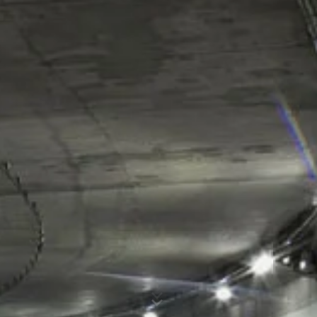
esta información por encargo del operador de esta
página web para evaluar el uso que usted hace de la
página web, para recopilar informes sobre la actividad
de la página web y para prestar otros servicios
Asunto*
relacionados con la actividad de la página web y el uso
de Internet para el operador de la página web. La
dirección IP transmitida por su navegador en el marco
de Google Analytics no se fusionará con ningún otro
dato de Google.
Mensaje
Plugin para el navegador
Puede evitar que estas cookies se almacenen
seleccionando la configuración adecuada en su
navegador. Sin embargo, queremos señalar que hacerlo
puede significar que no podrá disfrutar de la plena
funcionalidad de este sitio web. También puede evitar
que los datos generados por las cookies sobre su uso
de la página web (incluyendo su dirección IP) sean
Sube tu currículum vitae
transmitidos a Google, y el procesamiento de estos
datos por parte de Google, descargando e instalando el
ELIJA UN ARCHIVO
plugin del navegador disponible en el siguiente enlace:
https://tools.google.com/dlpage/gaoptout?hl=en
Tipo de archivo: PDF
| Tamaño del archivo:
0
MB