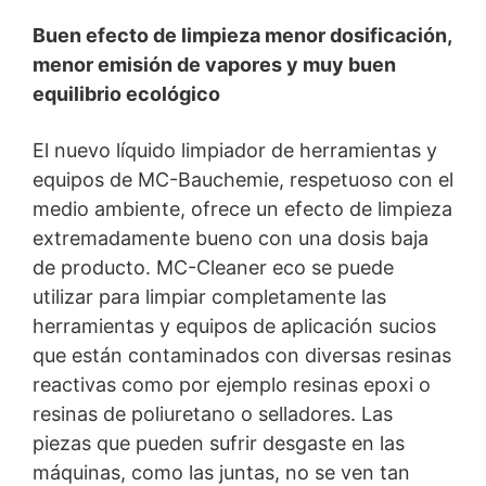
Derecho a presentar quejas ante las autoridades
Buen efecto de limpieza menor dosificación,
reguladoras
Si se ha producido una infracción de la legislación de
menor emisión de vapores y muy buen
protección de datos, la persona afectada puede
equilibrio ecológico
presentar una queja ante las autoridades reguladoras
competentes. La autoridad reguladora competente
para los asuntos relacionados con la legislación de
El nuevo líquido limpiador de herramientas y
protección de datos es:
equipos de MC-Bauchemie, respetuoso con el
Landesbeauftragte für Datenschutz und
medio ambiente, ofrece un efecto de limpieza
Informationsfreiheit NRW, Düsseldorf.
extremadamente bueno con una dosis baja
de producto. MC-Cleaner eco se puede
Derecho a la portabilidad de datos
utilizar para limpiar completamente las
Tiene derecho a que los datos que procesamos en base
a su consentimiento o en cumplimiento de un contrato
herramientas y equipos de aplicación sucios
se le entreguen automáticamente a usted o a un tercero
que están contaminados con diversas resinas
en un formato estándar y legible por máquina. Si usted
requiere la transferencia directa de datos a otra parte
reactivas como por ejemplo resinas epoxi o
responsable, esto sólo se hará en la medida en que sea
resinas de poliuretano o selladores. Las
técnicamente posible.
piezas que pueden sufrir desgaste en las
Información, corrección, bloqueo, borrado
máquinas, como las juntas, no se ven tan