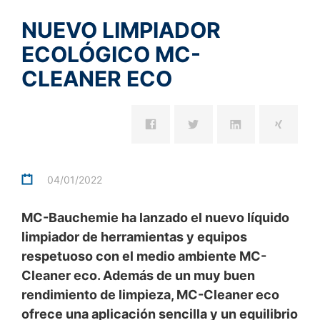
Plugin para el navegador
NUEVO LIMPIADOR
Puede evitar que estas cookies se almacenen
ELIJA UN ARCHIVO
seleccionando la configuración adecuada en su
ECOLÓGICO MC-
navegador. Sin embargo, queremos señalar que hacerlo
Tipo de archivo: PDF
| Tamaño del archivo:
0
MB
puede significar que no podrá disfrutar de la plena
CLEANER ECO
funcionalidad de este sitio web. También puede evitar
ELIJA UN ARCHIVO
que los datos generados por las cookies sobre su uso
de la página web (incluyendo su dirección IP) sean
Tipo de archivo: PDF
| Tamaño del archivo:
0
MB
transmitidos a Google, y el procesamiento de estos
datos por parte de Google, descargando e instalando el
Tamaño total del archivo:
0.00
/
10.00
MB
plugin del navegador disponible en el siguiente enlace:
https://tools.google.com/dlpage/gaoptout?hl=en
Estoy de acuerdo
Política de Privacidad
de MC-Bauchemie
04/01/2022
Este sitio está protegido por reCAPTCH y Google
Privacy Policy
and
Terms of Service
apply.
Objeción a la recopilación de datos
MC-Bauchemie ha lanzado el nuevo líquido
Puede impedir la recopilación de sus datos por parte de
ENVIAR
limpiador de herramientas y equipos
Google Analytics haciendo clic en el siguiente enlace.
Se establecerá una cookie de exclusión para evitar que
respetuoso con el medio ambiente MC-
se recopilen sus datos en futuras visitas a este sitio:
Cleaner eco. Además de un muy buen
Disable Google Analytics
rendimiento de limpieza, MC-Cleaner eco
Para obtener más información sobre el tratamiento de
ofrece una aplicación sencilla y un equilibrio