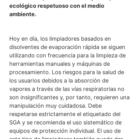
los datos de los usuarios por parte de Google Analytics,
ecológico respetuoso con el medio
consulte la política de privacidad de Google:
ambiente.
https://support.google.com/analytics/answer/600424
5?hl=en
Procesamiento de datos subcontratado
Hoy en día, los limpiadores basados en
Hemos firmado un acuerdo con Google para la
externalización de nuestro procesamiento de datos e
disolventes de evaporación rápida se siguen
implementamos plenamente los estrictos requisitos de
utilizando con frecuencia para la limpieza de
las autoridades alemanas de protección de datos al
herramientas manuales y máquinas de
utilizar Google Analytics.
procesamiento. Los riesgos para la salud de
Producto Nuevo
los usuarios debidos a la absorción de
Limpieza completa de
vapores a través de las vías respiratorias no
You Tube
herramientas y equipos con
Nuestra página web utiliza plugins de YouTube, que es
son insignificantes y, por tanto, requieren una
MC-Cleaner eco
operado por Google. El operador de las páginas es
manipulación muy cuidadosa. Debe
YouTube LLC, 901 Cherry Ave., San Bruno, CA 94066,
respetarse estrictamente el etiquetado del
USA. Si visita una de nuestras páginas con un plugin de
MC-Bauchemie ha lanzado el nuevo líquido
YouTube, se establece una conexión con los servidores
limpiador de herramientas y equipos respetuoso con
SGA y se recomienda el uso sistemático de
de YouTube. Aquí se informa al servidor de YouTube
el medio ambiente MC-Cleaner eco. Además de un
equipos de protección individual. El uso de
sobre cuál de nuestras páginas ha visitado. Si estás
muy buen rendimiento de limpieza, MC-Cleaner eco
conectado a tu cuenta de YouTube, YouTube te permite