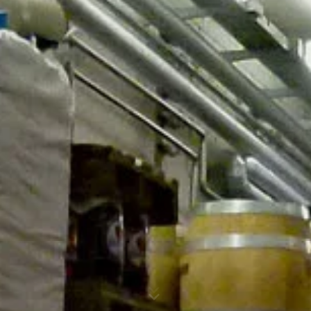
esta información por encargo del operador de esta
página web para evaluar el uso que usted hace de la
página web, para recopilar informes sobre la actividad
de la página web y para prestar otros servicios
Asunto*
relacionados con la actividad de la página web y el uso
de Internet para el operador de la página web. La
dirección IP transmitida por su navegador en el marco
de Google Analytics no se fusionará con ningún otro
dato de Google.
Mensaje
Plugin para el navegador
Puede evitar que estas cookies se almacenen
seleccionando la configuración adecuada en su
navegador. Sin embargo, queremos señalar que hacerlo
puede significar que no podrá disfrutar de la plena
funcionalidad de este sitio web. También puede evitar
que los datos generados por las cookies sobre su uso
de la página web (incluyendo su dirección IP) sean
Sube tu currículum vitae
transmitidos a Google, y el procesamiento de estos
datos por parte de Google, descargando e instalando el
ELIJA UN ARCHIVO
plugin del navegador disponible en el siguiente enlace:
https://tools.google.com/dlpage/gaoptout?hl=en
Tipo de archivo: PDF
| Tamaño del archivo:
0
MB