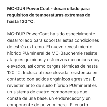
lanzado un nuevo sistema de pavimento industrial
capaz de resistir ataques químicos y mecánicos
MC-DUR
PowerCoat - desarrollado para
muy elevados, ofreciendo además una estabilidad
requisitos de temperaturas extremas de
dimensional total a temperaturas de hasta 120 °C.
hasta 120 °C.
MC-DUR
PowerCoat ha sido especialmente
desarrollado para soportar estas condiciones
de estrés extremo. El nuevo revestimiento
híbrido PU/mineral de MC-Bauchemie resiste
ataques químicos y esfuerzos mecánicos muy
elevados, así como cargas térmicas de hasta
120 °C. Incluso ofrece elevada resistencia en
contacto con ácidos orgánicos agresivos. El
revestimiento de suelo híbrido PU/mineral es
un sistema de cuatro componentes que
consta de una base, un endurecedor y un
componente de polvo mineral. El cuarto