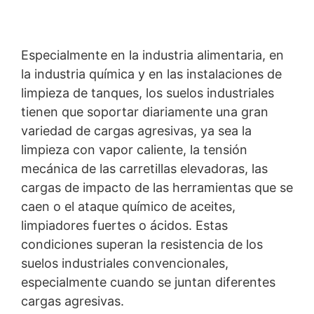
Derecho a la portabilidad de datos
Tiene derecho a que los datos que procesamos en base
a su consentimiento o en cumplimiento de un contrato
se le entreguen automáticamente a usted o a un tercero
Especialmente en la industria alimentaria, en
en un formato estándar y legible por máquina. Si usted
la industria química y en las instalaciones de
requiere la transferencia directa de datos a otra parte
responsable, esto sólo se hará en la medida en que sea
limpieza de tanques, los suelos industriales
técnicamente posible.
tienen que soportar diariamente una gran
variedad de cargas agresivas, ya sea la
Información, corrección, bloqueo, borrado
Según lo permitido por el Art. 15 GDPR, tiene derecho a
limpieza con vapor caliente, la tensión
que se le proporcione en cualquier momento
mecánica de las carretillas elevadoras, las
información gratuita sobre cualquiera de sus datos
cargas de impacto de las herramientas que se
Noticias
personales almacenados. También tiene derecho a que
se corrijan, bloqueen o eliminen estos datos.
MC-DUR PowerCoat – nuevo
caen o el ataque químico de aceites,
limpiadores fuertes o ácidos. Estas
revestimiento de suelos
condiciones superan la resistencia de los
industriales para cargas
suelos industriales convencionales,
extremas
especialmente cuando se juntan diferentes
cargas agresivas.
Con MC-DUR PowerCoat, MC-Bauchemie ha