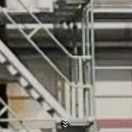
esta información por encargo del operador de esta
página web para evaluar el uso que usted hace de la
página web, para recopilar informes sobre la actividad
de la página web y para prestar otros servicios
Asunto*
relacionados con la actividad de la página web y el uso
de Internet para el operador de la página web. La
dirección IP transmitida por su navegador en el marco
de Google Analytics no se fusionará con ningún otro
dato de Google.
Mensaje
Plugin para el navegador
Puede evitar que estas cookies se almacenen
seleccionando la configuración adecuada en su
navegador. Sin embargo, queremos señalar que hacerlo
puede significar que no podrá disfrutar de la plena
funcionalidad de este sitio web. También puede evitar
que los datos generados por las cookies sobre su uso
de la página web (incluyendo su dirección IP) sean
Sube tu currículum vitae
transmitidos a Google, y el procesamiento de estos
datos por parte de Google, descargando e instalando el
ELIJA UN ARCHIVO
plugin del navegador disponible en el siguiente enlace:
https://tools.google.com/dlpage/gaoptout?hl=en
Tipo de archivo: PDF
| Tamaño del archivo:
0
MB