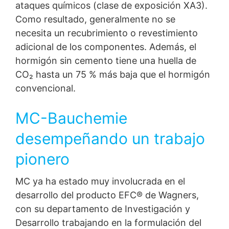
ataques químicos (clase de exposición XA3).
Como resultado, generalmente no se
necesita un recubrimiento o revestimiento
adicional de los componentes. Además, el
hormigón sin cemento tiene una huella de
Noticias
CO₂ hasta un 75 % más baja que el hormigón
Hacia el futuro sin cemento
convencional.
Las emisiones de CO₂ derivadas de la producción
de cemento hacen de la sostenibilidad un enfoque
MC-Bauchemie
clave en la industria de la construcción. MC-
Bauchemie lidera innovaciones con materiales sin
desempeñando un trabajo
cemento y soluciones de construcción ecológicas.
pionero
MC ya ha estado muy involucrada en el
desarrollo del producto EFC® de Wagners,
con su departamento de Investigación y
Desarrollo trabajando en la formulación del