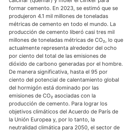
calcinar (quemar) y moler el clínker para
Derecho a la portabilidad de datos
formar cemento. En 2023, se estimó que se
Tiene derecho a que los datos que procesamos en base
a su consentimiento o en cumplimiento de un contrato
produjeron 4.1 mil millones de toneladas
se le entreguen automáticamente a usted o a un tercero
métricas de cemento en todo el mundo. La
en un formato estándar y legible por máquina. Si usted
producción de cemento liberó casi tres mil
requiere la transferencia directa de datos a otra parte
responsable, esto sólo se hará en la medida en que sea
millones de toneladas métricas de CO₂, lo que
técnicamente posible.
actualmente representa alrededor del ocho
por ciento del total de las emisiones de
Información, corrección, bloqueo, borrado
Según lo permitido por el Art. 15 GDPR, tiene derecho a
dióxido de carbono generadas por el hombre.
que se le proporcione en cualquier momento
De manera significativa, hasta el 95 por
información gratuita sobre cualquiera de sus datos
ciento del potencial de calentamiento global
personales almacenados. También tiene derecho a que
se corrijan, bloqueen o eliminen estos datos.
del hormigón está dominado por las
emisiones de CO₂ asociadas con la
producción de cemento. Para lograr los
objetivos climáticos del Acuerdo de París de
la Unión Europea y, por lo tanto, la
neutralidad climática para 2050, el sector de