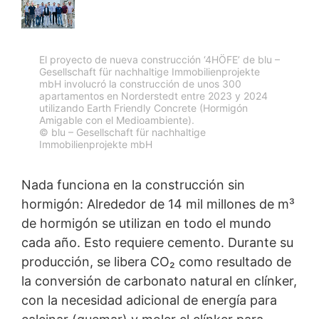
sus datos
Algunas operaciones de tratamiento de datos sólo son
posibles con su consentimiento expreso. Usted puede
revocar su consentimiento en cualquier momento con
El proyecto de nueva construcción ‘4HÖFE’ de blu –
efecto futuro. Basta con un correo electrónico informal
Gesellschaft für nachhaltige Immobilienprojekte
que haga esta solicitud. Los datos procesados antes de
mbH involucró la construcción de unos 300
apartamentos en Norderstedt entre 2023 y 2024
que recibamos su solicitud pueden ser procesados
utilizando Earth Friendly Concrete (Hormigón
legalmente.
Amigable con el Medioambiente).
© blu – Gesellschaft für nachhaltige
Immobilienprojekte mbH
Derecho a presentar quejas ante las autoridades
reguladoras
Si se ha producido una infracción de la legislación de
Nada funciona en la construcción sin
protección de datos, la persona afectada puede
hormigón: Alrededor de 14 mil millones de m³
presentar una queja ante las autoridades reguladoras
de hormigón se utilizan en todo el mundo
competentes. La autoridad reguladora competente
para los asuntos relacionados con la legislación de
cada año. Esto requiere cemento. Durante su
protección de datos es:
producción, se libera CO₂ como resultado de
Landesbeauftragte für Datenschutz und
la conversión de carbonato natural en clínker,
Informationsfreiheit NRW, Düsseldorf.
con la necesidad adicional de energía para