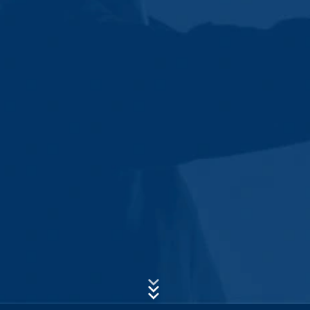
almacenan durante un máximo de 7 días y luego se
eliminan. El almacenamiento de los datos se hace por
razones de seguridad, por ejemplo para aclarar casos
de abuso. Si los datos deben ser revocados por
Asunto*
razones de prueba, se excluyen de la eliminación hasta
que el incidente haya sido finalmente aclarado. Durante
este período, el procesamiento está restringido.
Mensaje
Formularios de contacto
Le ofrecemos un formulario de contacto para que se
ponga en contacto con nosotros de forma voluntaria en
línea. En el marco del formulario de contacto,
recogemos datos personales (nombre, apellido,
dirección, números de teléfono, dirección de correo
electrónico), el tema y el contenido de su mensaje, así
como los folletos solicitados por usted.
Utilizamos estos datos para responder a su solicitud. Al
Sube tu currículum vitae
procesar los datos, tenemos un interés legítimo en
responder a sus consultas (art. 6, apartado 1, letra f) de
ELIJA UN ARCHIVO
la Ley de Protección de Datos). Además, estamos
obligados a mantener registros basados en las
Tipo de archivo: PDF
| Tamaño del archivo:
0
MB