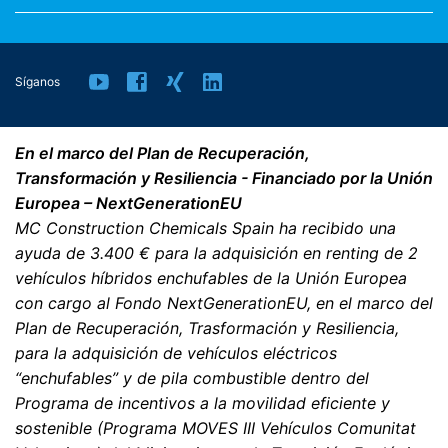
dato de Google.
Desencofrantes
Plugin para el navegador
Síganos
Puede evitar que estas cookies se almacenen
Grouts
seleccionando la configuración adecuada en su
navegador. Sin embargo, queremos señalar que hacerlo
En el marco del Plan de Recuperación,
puede significar que no podrá disfrutar de la plena
Hidrofugantes e Impregnaciones
funcionalidad de este sitio web. También puede evitar
Transformación y Resiliencia - Financiado por la Unión
que los datos generados por las cookies sobre su uso
Europea – NextGenerationEU
de la página web (incluyendo su dirección IP) sean
MC Construction Chemicals Spain ha recibido una
Impermeabilización
transmitidos a Google, y el procesamiento de estos
ayuda de 3.400 € para la adquisición en renting de 2
datos por parte de Google, descargando e instalando el
plugin del navegador disponible en el siguiente enlace:
vehículos híbridos enchufables de la Unión Europea
Juntas y Selladores
https://tools.google.com/dlpage/gaoptout?hl=en
con cargo al Fondo NextGenerationEU, en el marco del
Plan de Recuperación, Trasformación y Resiliencia,
Líquidos de curado
para la adquisición de vehículos eléctricos
Objeción a la recopilación de datos
Puede impedir la recopilación de sus datos por parte de
“enchufables” y de pila combustible dentro del
Google Analytics haciendo clic en el siguiente enlace.
Programa de incentivos a la movilidad eficiente y
ombran - Sistemas de alcantarillado subterráneo
Se establecerá una cookie de exclusión para evitar que
sostenible (Programa MOVES III Vehículos Comunitat
se recopilen sus datos en futuras visitas a este sitio: