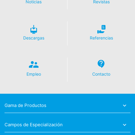
Noticias
Revistas
YouTube, se establece una conexión con los servidores
de YouTube. Aquí se informa al servidor de YouTube
sobre cuál de nuestras páginas ha visitado. Si estás
conectado a tu cuenta de YouTube, YouTube te permite
asociar tu comportamiento de navegación directamente
con tu perfil personal. Puedes evitarlo cerrando la
Descargas
Referencias
sesión de tu cuenta de YouTube. YouTube se utiliza para
ayudar a que nuestro sitio web sea atractivo. Esto
constituye un interés justificado de acuerdo con el Art.
6 Párrafo 1 (f) de la RPI. Para más información sobre el
tratamiento de los datos de los usuarios, consulte la
declaración de protección de datos de YouTube en
Empleo
Contacto
https://www.google.de/intl/de/policies/privacy.
Revocación del consentimiento para el tratamiento de
sus datos
Algunas operaciones de tratamiento de datos sólo son
Gama de Productos
posibles con su consentimiento expreso. Usted puede
revocar su consentimiento en cualquier momento con
efecto futuro. Basta con un correo electrónico informal
Campos de Especialización
que haga esta solicitud. Los datos procesados antes de