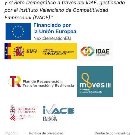
y el Reto Demográfico a través del IDAE, gestionado
técnicamente posible.
por el Instituto Valenciano de Competitividad
Información, corrección, bloqueo, borrado
Empresarial (IVACE).”
Según lo permitido por el Art. 15 GDPR, tiene derecho a
que se le proporcione en cualquier momento
información gratuita sobre cualquiera de sus datos
personales almacenados. También tiene derecho a que
se corrijan, bloqueen o eliminen estos datos.
Imprimir
Política de privacidad
Contacte con nosotros