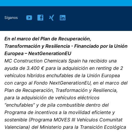
que recibamos su solicitud pueden ser procesados
legalmente.
Síganos
Derecho a presentar quejas ante las autoridades
reguladoras
Si se ha producido una infracción de la legislación de
En el marco del Plan de Recuperación,
protección de datos, la persona afectada puede
Transformación y Resiliencia - Financiado por la Unión
presentar una queja ante las autoridades reguladoras
Europea – NextGenerationEU
competentes. La autoridad reguladora competente
para los asuntos relacionados con la legislación de
MC Construction Chemicals Spain ha recibido una
protección de datos es:
ayuda de 3.400 € para la adquisición en renting de 2
Landesbeauftragte für Datenschutz und
vehículos híbridos enchufables de la Unión Europea
Informationsfreiheit NRW, Düsseldorf.
con cargo al Fondo NextGenerationEU, en el marco del
Plan de Recuperación, Trasformación y Resiliencia,
Derecho a la portabilidad de datos
para la adquisición de vehículos eléctricos
Tiene derecho a que los datos que procesamos en base
“enchufables” y de pila combustible dentro del
a su consentimiento o en cumplimiento de un contrato
Programa de incentivos a la movilidad eficiente y
se le entreguen automáticamente a usted o a un tercero
en un formato estándar y legible por máquina. Si usted
sostenible (Programa MOVES III Vehículos Comunitat
requiere la transferencia directa de datos a otra parte
Valenciana) del Ministerio para la Transición Ecológica
responsable, esto sólo se hará en la medida en que sea