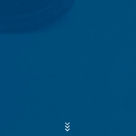
obligados a mantener registros basados en las
regulaciones comerciales y fiscales (Art. 6 Párrafo 1 (c)
de la Ley de Protección de Datos).
Los datos se transmiten a nuestro proveedor de
servicios de alojamiento, que aloja el sitio web en
Asunto*
nuestro nombre. La transmisión a terceros no tiene
lugar. Tenemos previsto conservar los datos anteriores
durante un período de 10 años y luego borrarlos. La
transmisión a terceros países fuera del Espacio
Mensaje
Económico Europeo no está prevista.
Google Analytics
Este sitio web utiliza Google Analytics, un servicio de
análisis web. Está operado por Google Inc., 1600
Amphitheatre Parkway, Mountain View, CA 94043, USA.
Google Analytics utiliza las llamadas "cookies". Se trata
de archivos de texto que se almacenan en su
ordenador y que permiten analizar el uso que usted
Sube tu currículum vitae
hace del sitio web. La información que genera la cookie
acerca de su uso de este sitio web se transmite
ELIJA UN ARCHIVO
generalmente a un servidor de Google en los EE.UU. y
se almacena allí. Las cookies de Google Analytics se
Tipo de archivo: PDF
| Tamaño del archivo:
0
MB