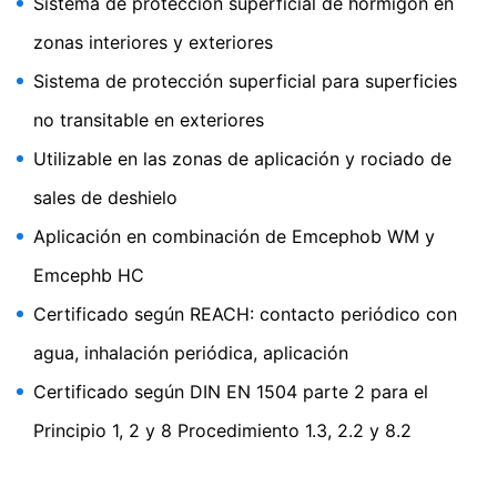
Sistema de protección superficial de hormigón en
sesión de tu cuenta de YouTube. YouTube se utiliza para
ayudar a que nuestro sitio web sea atractivo. Esto
zonas interiores y exteriores
constituye un interés justificado de acuerdo con el Art.
Sistema de protección superficial para superficies
6 Párrafo 1 (f) de la RPI. Para más información sobre el
tratamiento de los datos de los usuarios, consulte la
no transitable en exteriores
declaración de protección de datos de YouTube en
https://www.google.de/intl/de/policies/privacy.
Utilizable en las zonas de aplicación y rociado de
sales de deshielo
Revocación del consentimiento para el tratamiento de
Aplicación en combinación de Emcephob WM y
sus datos
Algunas operaciones de tratamiento de datos sólo son
Emcephb HC
posibles con su consentimiento expreso. Usted puede
revocar su consentimiento en cualquier momento con
Certificado según REACH: contacto periódico con
efecto futuro. Basta con un correo electrónico informal
que haga esta solicitud. Los datos procesados antes de
agua, inhalación periódica, aplicación
que recibamos su solicitud pueden ser procesados
Certificado según DIN EN 1504 parte 2 para el
legalmente.
Principio 1, 2 y 8 Procedimiento 1.3, 2.2 y 8.2
Derecho a presentar quejas ante las autoridades
reguladoras