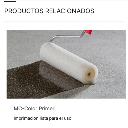
personales almacenados. También tiene derecho a que
PRODUCTOS RELACIONADOS
se corrijan, bloqueen o eliminen estos datos.
MC-Color Primer
Imprimación lista para el uso