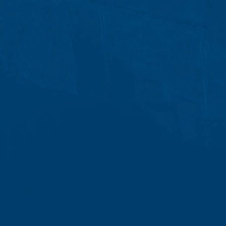
94043, USA. Google Analytics utiliza la
analizar el uso que usted hace del siti
servidor de Google en los EE.UU. y se al
Protección de Datos. El operador del siti
web como su publicidad.
Asunto*
Anonimización de IP
Hemos activado la función de anonimizac
partes del Acuerdo del Espacio Económic
IP completa a un servidor de Google en l
Mensaje
página web para evaluar el uso que uste
servicios relacionados con la actividad 
navegador en el marco de Google Analyt
Plugin para el navegador
Puede evitar que estas cookies se alm
hacerlo puede significar que no podrá di
cookies sobre su uso de la página web (
Google, descargando e instalando el plu
Sube tu currículum vitae
https://tools.google.com/dlpage/gaopto