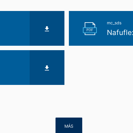
iene derecho a que se corrijan, bloqueen o eliminen estos datos.
mc_sds
PDF
Nafufle
MÁS