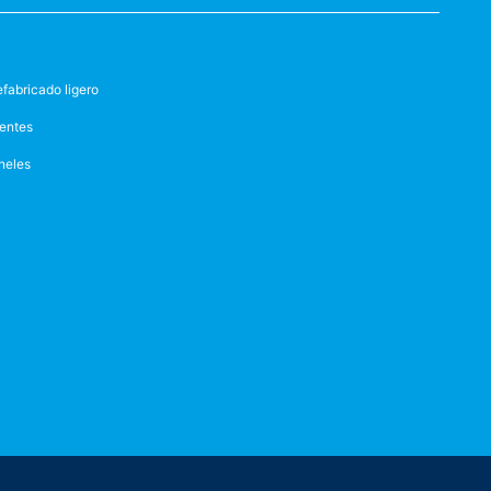
efabricado ligero
entes
neles