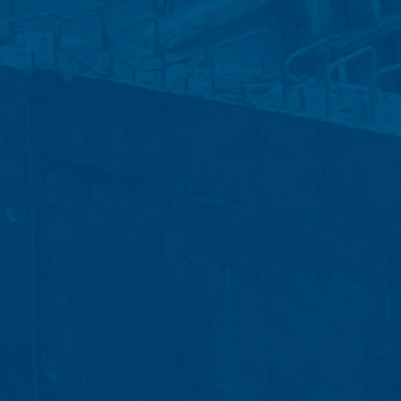
n en su ordenador y que permiten
sitio web se transmite generalmente a un
rt. 6, párrafo 1, (f) de la Ley de
suarios para optimizar tanto su sitio
e dentro de la Unión Europea u otras
os excepcionales se envía la dirección
n por encargo del operador de esta
 de la página web y para prestar otros
eb. La dirección IP transmitida por su
in embargo, queremos señalar que
evitar que los datos generados por las
amiento de estos datos por parte de