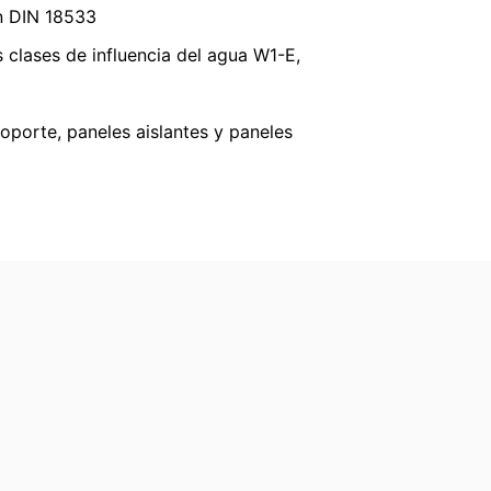
ón de datos de YouTube en
n DIN 18533
 clases de influencia del agua W1-E,
 revocar su consentimiento en cualquier
oporte, paneles aislantes y paneles
ocesados antes de que recibamos su
ntar una queja ante las autoridades
ión de protección de datos es:
to se le entreguen automáticamente a
 de datos a otra parte responsable, esto
ción gratuita sobre cualquiera de sus