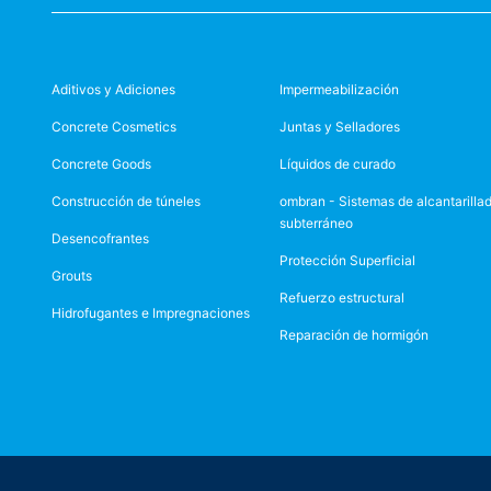
Aditivos y Adiciones
Impermeabilización
Concrete Cosmetics
Juntas y Selladores
Concrete Goods
Líquidos de curado
Construcción de túneles
ombran - Sistemas de alcantarilla
subterráneo
Desencofrantes
Protección Superficial
Grouts
Refuerzo estructural
Hidrofugantes e Impregnaciones
Reparación de hormigón