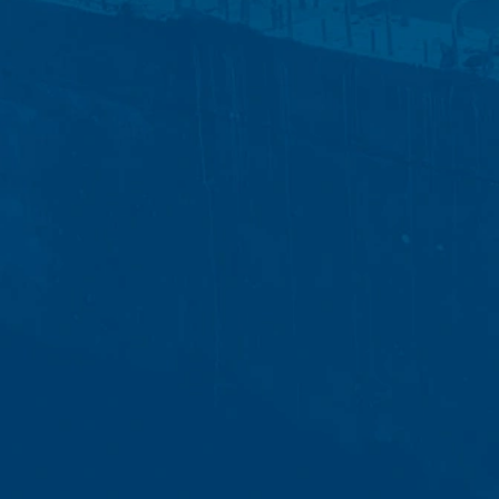
s llamadas "cookies". Se trata de archivos de texto que se almacena
o web. La información que genera la cookie acerca de su uso de este 
macena allí. Las cookies de Google Analytics se almacenan en base a A
o web tiene un interés legítimo en analizar el comportamiento de los u
ión de IP en este sitio web. Su dirección IP será acortada por Googl
o Europeo antes de la transmisión a los Estados Unidos. Sólo en cas
os Estados Unidos y se acorta allí. Google utilizará esta informació
d hace de la página web, para recopilar informes sobre la actividad
de la página web y el uso de Internet para el operador de la página w
ics no se fusionará con ningún otro dato de Google.
acenen seleccionando la configuración adecuada en su navegador. S
sfrutar de la plena funcionalidad de este sitio web. También puede 
incluyendo su dirección IP) sean transmitidos a Google, y el proces
gin del navegador disponible en el siguiente enlace:
ut?hl=en