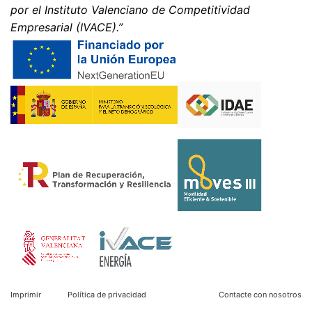
se recopilen sus datos en futuras visitas a este sitio:
por el Instituto Valenciano de Competitividad
Disable Google Analytics
Empresarial (IVACE).”
Para obtener más información sobre el tratamiento de
los datos de los usuarios por parte de Google Analytics,
consulte la política de privacidad de Google:
https://support.google.com/analytics/answer/600424
5?hl=en
Procesamiento de datos subcontratado
Hemos firmado un acuerdo con Google para la
externalización de nuestro procesamiento de datos e
implementamos plenamente los estrictos requisitos de
las autoridades alemanas de protección de datos al
utilizar Google Analytics.
You Tube
Nuestra página web utiliza plugins de YouTube, que es
operado por Google. El operador de las páginas es
Imprimir
Política de privacidad
Contacte con nosotros
YouTube LLC, 901 Cherry Ave., San Bruno, CA 94066,
USA. Si visita una de nuestras páginas con un plugin de