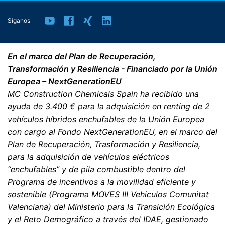
de Google Analytics no se fusionará con ningún otro
dato de Google.
Síganos
Plugin para el navegador
En el marco del Plan de Recuperación,
Puede evitar que estas cookies se almacenen
seleccionando la configuración adecuada en su
Transformación y Resiliencia - Financiado por la Unión
navegador. Sin embargo, queremos señalar que hacerlo
Europea – NextGenerationEU
puede significar que no podrá disfrutar de la plena
MC Construction Chemicals Spain ha recibido una
funcionalidad de este sitio web. También puede evitar
ayuda de 3.400 € para la adquisición en renting de 2
que los datos generados por las cookies sobre su uso
de la página web (incluyendo su dirección IP) sean
vehículos híbridos enchufables de la Unión Europea
transmitidos a Google, y el procesamiento de estos
con cargo al Fondo NextGenerationEU, en el marco del
datos por parte de Google, descargando e instalando el
Plan de Recuperación, Trasformación y Resiliencia,
plugin del navegador disponible en el siguiente enlace:
para la adquisición de vehículos eléctricos
https://tools.google.com/dlpage/gaoptout?hl=en
“enchufables” y de pila combustible dentro del
Programa de incentivos a la movilidad eficiente y
Objeción a la recopilación de datos
sostenible (Programa MOVES III Vehículos Comunitat
Puede impedir la recopilación de sus datos por parte de
Valenciana) del Ministerio para la Transición Ecológica
Google Analytics haciendo clic en el siguiente enlace.
Se establecerá una cookie de exclusión para evitar que
y el Reto Demográfico a través del IDAE, gestionado