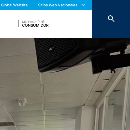
 with an answer as soon as possible.
Global Website
Sitios Web Nacionales
us again should you find necessary.
ínea. En el marco del formulario de
 electrónico), el tema y el contenido de
MC PARA [EN]
CONSUMIDOR
sponder a sus consultas (art. 6,
ados en las regulaciones comerciales y
mbre. La transmisión a terceros no tiene
ransmisión a terceros países fuera del
phitheatre Parkway, Mountain View, CA
n en su ordenador y que permiten
sitio web se transmite generalmente a un
rt. 6, párrafo 1, (f) de la Ley de
suarios para optimizar tanto su sitio