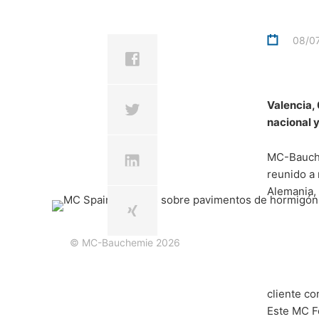
Derecho a presentar quejas ante las a
08/0
Si se ha producido una infracción de la
reguladoras competentes. La autoridad r
Landesbeauftragte für Datenschutz und 
MC Spai
Valencia, 
Derecho a la portabilidad de datos
nacional y
Tiene derecho a que los datos que proc
sobre p
usted o a un tercero en un formato están
MC-Bauche
sólo se hará en la medida en que sea té
reunido a 
hormigó
Información, corrección, bloqueo, bo
Alemania,
Según lo permitido por el Art. 15 GDPR,
datos personales almacenados. También t
© MC-Bauchemie 2026
cliente co
Este MC Fo