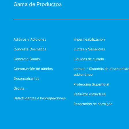
Gama de Productos
Aditivos y Adiciones
Impermeabilización
Concrete Cosmetics
Juntas y Selladores
Concrete Goods
Líquidos de curado
Construcción de túneles
ombran - Sistemas de alcantarilla
subterráneo
Desencofrantes
Protección Superficial
Grouts
Refuerzo estructural
Hidrofugantes e Impregnaciones
Reparación de hormigón