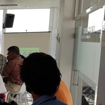
e dentro de la Unión Europea u otras
os excepcionales se envía la dirección
n por encargo del operador de esta
 de la página web y para prestar otros
eb. La dirección IP transmitida por su
in embargo, queremos señalar que
evitar que los datos generados por las
amiento de estos datos por parte de
ce. Se establecerá una cookie de
 consulte la política de privacidad de