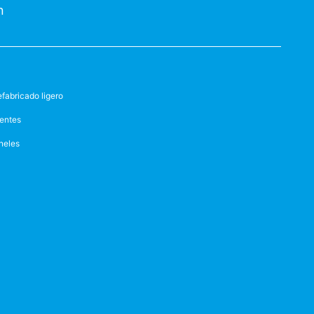
n
efabricado ligero
entes
neles