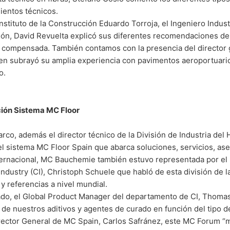
ientos técnicos.
nstituto de la Construcción Eduardo Torroja, el Ingeniero Indust
ión, David Revuelta explicó sus diferentes recomendaciones de
n compensada. También contamos con la presencia del director 
ien subrayó su amplia experiencia con pavimentos aeroportuari
o.
ión Sistema MC Floor
rco, además el director técnico de la División de Industria de
l sistema MC Floor Spain que abarca soluciones, servicios, ase
nternacional, MC Bauchemie también estuvo representada por el
ndustry (CI), Christoph Schuele que habló de esta división de l
y referencias a nivel mundial.
lado, el Global Product Manager del departamento de CI, Thoma
n de nuestros aditivos y agentes de curado en función del tipo 
irector General de MC Spain, Carlos Safránez, este MC Forum “