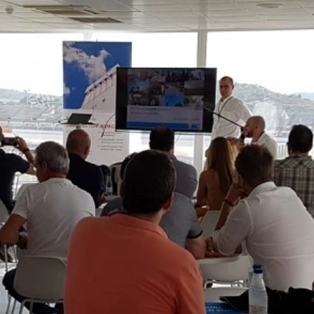
ión de IP en este sitio web. Su dirección IP será acortada por Googl
o Europeo antes de la transmisión a los Estados Unidos. Sólo en cas
os Estados Unidos y se acorta allí. Google utilizará esta informació
d hace de la página web, para recopilar informes sobre la actividad
de la página web y el uso de Internet para el operador de la página w
ics no se fusionará con ningún otro dato de Google.
acenen seleccionando la configuración adecuada en su navegador. S
sfrutar de la plena funcionalidad de este sitio web. También puede 
incluyendo su dirección IP) sean transmitidos a Google, y el proces
gin del navegador disponible en el siguiente enlace:
ut?hl=en
os por parte de Google Analytics haciendo clic en el siguiente enla
 datos en futuras visitas a este sitio:
atamiento de los datos de los usuarios por parte de Google Analytics,