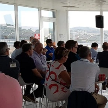
Hemos activado la función de anonimizac
partes del Acuerdo del Espacio Económic
IP completa a un servidor de Google en l
página web para evaluar el uso que uste
servicios relacionados con la actividad 
Asunto*
navegador en el marco de Google Analyt
Plugin para el navegador
Puede evitar que estas cookies se alm
hacerlo puede significar que no podrá di
Mensaje
cookies sobre su uso de la página web (
Google, descargando e instalando el plu
https://tools.google.com/dlpage/gaopto
Objeción a la recopilación de datos
Puede impedir la recopilación de sus dat
exclusión para evitar que se recopilen sus
Disable Google Analytics
Sube tu currículum vitae
Para obtener más información sobre el tr
Google: