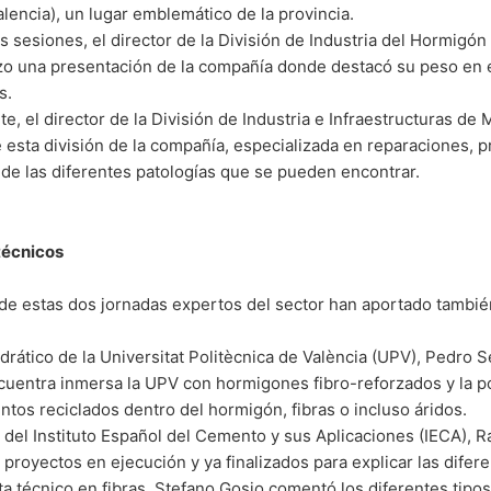
lencia), un lugar emblemático de la provincia.
s sesiones, el director de la División de Industria del Hormig
zo una presentación de la compañía donde destacó su peso en e
s.
te, el director de la División de Industria e Infraestructuras d
 esta división de la compañía, especializada en reparaciones, p
de las diferentes patologías que se pueden encontrar.
técnicos
 de estas dos jornadas expertos del sector han aportado tambié
edrático de la Universitat Politècnica de València (UPV), Pedro S
cuentra inmersa la UPV con hormigones fibro-reforzados y la p
tos reciclados dentro del hormigón, fibras o incluso áridos.
r del Instituto Español del Cemento y sus Aplicaciones (IECA),
 proyectos en ejecución y ya finalizados para explicar las difer
ta técnico en fibras, Stefano Gosio comentó los diferentes tipo