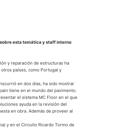
ntar una queja ante las autoridades
ión de protección de datos es:
sobre esta temática y staff interno
to se le entreguen automáticamente a
 de datos a otra parte responsable, esto
ón y reparación de estructuras ha
e otros países, como Portugal y
ción gratuita sobre cualquiera de sus
anscurrió en dos días, ha sido mostrar
pain tiene en el mundo del pavimento.
esentar el sistema MC Floor en el que
luciones ayuda en la revisión del
puesta en obra. Además de proveer al
a) y en el Circuito Ricardo Tormo de