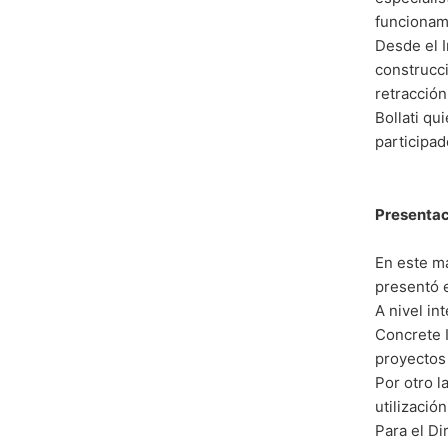
funcionam
Desde el I
construcc
retracció
Bollati qu
participad
Presentac
En este ma
presentó e
A nivel i
Concrete I
proyectos 
Por otro 
utilizació
Para el D