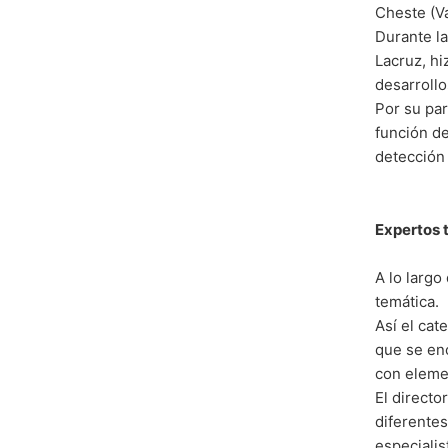
Cheste (Va
Durante la
Lacruz, hi
desarrollo
Por su par
función de
detección 
Expertos 
A lo largo
temática.
Así el cat
que se en
con elemen
El directo
diferentes
especialis